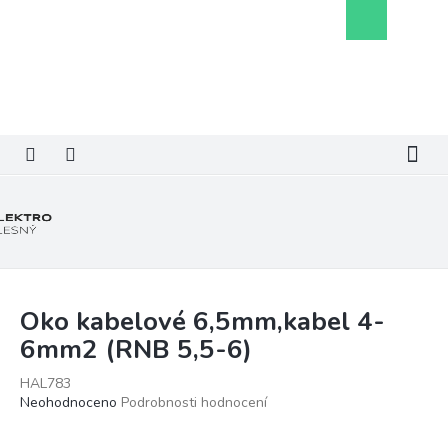
Přejít
Nákupní
na
košík
obsah
Oko kabelové 6,5mm,kabel 4-
6mm2 (RNB 5,5-6)
HAL783
Průměrné
Neohodnoceno
Podrobnosti hodnocení
hodnocení
produktu