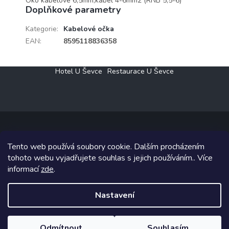
Oko kabelové 6,5mm,kabel 4-6mm2 (RNB 5,5-6)
Doplňkové parametry
Kategorie
:
Kabelové očka
EAN
:
8595118836358
Z
Hotel U Ševce
Restaurace U Ševce
á
p
a
t
í
Tento web používá soubory cookie. Dalším procházením
Copyright 2026
Elektro Klesný s.r.o.
. Všechna práva vyhrazena.
tohoto webu vyjadřujete souhlas s jejich používáním.. Více
informací
zde
.
Grafický návrh vytvořil a na Shoptet implementoval
Tomáš Hlad
&
Shoptetak.cz
.
Nastavení
Vytvořil Shoptet
Odmítnout
Souhlasím