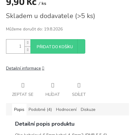
9,90 Kč
/ ks
Měrná
Skladem u dodavatele
(
>5 ks
)
cena:
Můžeme doručit do:
19.8.2026
PŘIDAT DO KOŠÍKU
Detailní informace
ZEPTAT SE
HLÍDAT
SDÍLET
Popis
Podobné (4)
Hodnocení
Diskuze
Detailní popis produktu