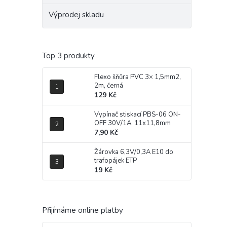
Výprodej skladu
Top 3 produkty
Flexo šňůra PVC 3× 1,5mm2,
2m, černá
129 Kč
Vypínač stiskací PBS-06 ON-
OFF 30V/1A, 11x11,8mm
7,90 Kč
Žárovka 6,3V/0,3A E10 do
trafopájek ETP
19 Kč
Přijímáme online platby