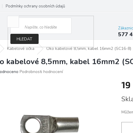
Podmínky ochrany osobních údajů
Jak správně vybrat osvětlení do d
Zákazni
577 4
HLEDAT
Kabelové očka
Oko kabelové 8,5mm, kabel 16mm2 (SC16-8)
o kabelové 8,5mm, kabel 16mm2 (S
ěrné
odnoceno
Podrobnosti hodnocení
ocení
19
ktu
Měrn
Skl
cena:
iček.
Můžem