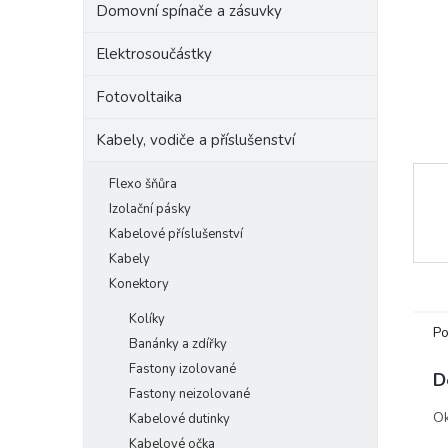
Domovní spínače a zásuvky
e
l
Elektrosoučástky
Fotovoltaika
Kabely, vodiče a příslušenství
Flexo šňůra
Izolační pásky
Kabelové příslušenství
Kabely
Konektory
Kolíky
Po
Banánky a zdířky
Fastony izolované
D
Fastony neizolované
Ok
Kabelové dutinky
Kabelové očka