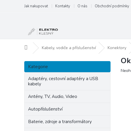
Přejít
Jak nakupovat
Kontakty
O nás
Obchodní podmínky
na
obsah
Domů
Kabely, vodiče a příslušenství
Konektory
Ok
P
Přeskočit
o
Kategorie
kategorie
Prům
Neoh
s
hodn
t
Adaptéry, cestovní adaptéry a USB
produ
kabely
r
je
a
0,0
Antény, TV, Audio, Video
n
z
5
n
Autopříslušenství
hvězd
í
p
Baterie, zdroje a transformátory
a
n