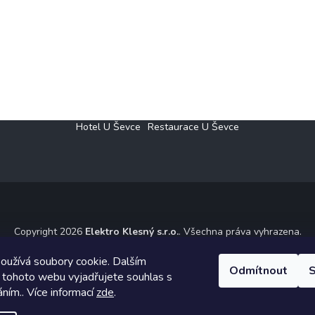
Hotel U Ševce
Restaurace U Ševce
Copyright 2026
Elektro Klesný s.r.o.
. Všechna práva vyhrazena.
ický návrh vytvořil a na Shoptet implementoval
Tomáš Hlad
&
Shoptet
oužívá soubory cookie. Dalším
Odmítnout
S
 tohoto webu vyjadřujete souhlas s
Vytvořil Shoptet
áním.. Více informací
zde
.