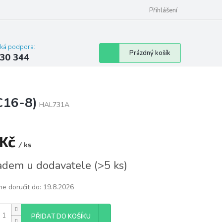
omu nebo bytu
Přihlášení
cká podpora:
Nákupní
Prázdný košík
30 344
košík
C16-8)
HAL731A
 Kč
/ ks
á
adem u dodavatele
(
>5 ks
)
e doručit do:
19.8.2026
PŘIDAT DO KOŠÍKU