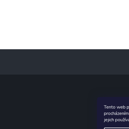
Z
á
p
a
t
í
Graf
Tento web p
procházením
jejich použív