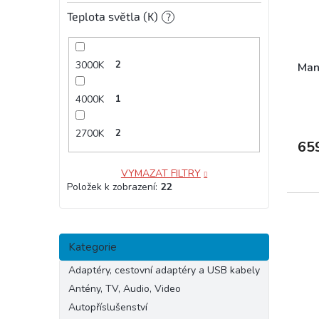
Teplota světla (K)
?
3000K
2
Manz
4000K
1
2700K
2
65
VYMAZAT FILTRY
Položek k zobrazení:
22
Přeskočit
Kategorie
kategorie
Adaptéry, cestovní adaptéry a USB kabely
Antény, TV, Audio, Video
Autopříslušenství