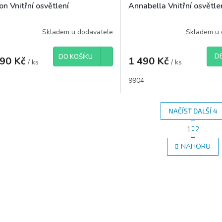
on Vnitřní osvětlení
Annabella Vnitřní osvětle
Skladem u dodavatele
Skladem u 
DE
DO KOŠÍKU
190 Kč
1 490 Kč
/ ks
/ ks
9904
NAČÍST DALŠÍ 4
S
1
2
O
t
r
v
NAHORU
á
l
n
á
k
d
o
a
v
c
á
í
n
p
í
r