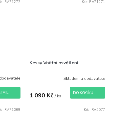
ód:
RA71272
Kód:
RA71271
Kessy Vnitřní osvětlení
dodavatele
Skladem u dodavatele
TAIL
DO KOŠÍKU
1 090 Kč
/ ks
ód:
RA71089
Kód:
RA5077