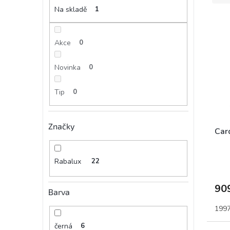
e
Na skladě
1
a
V
n
n
ý
í
e
p
p
Akce
0
l
i
r
s
o
Novinka
0
p
d
r
u
Tip
0
o
k
d
t
u
ů
Značky
k
Car
t
ů
Rabalux
22
90
Barva
199
černá
6