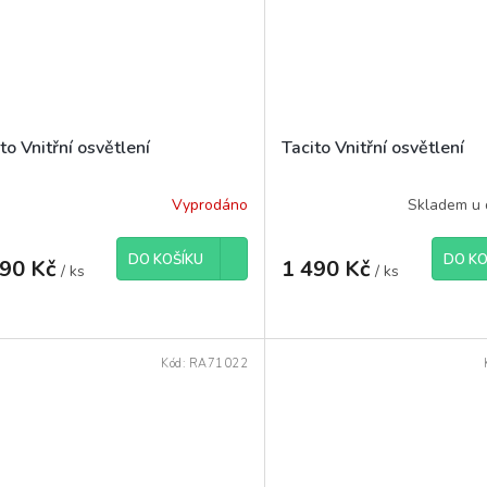
to Vnitřní osvětlení
Tacito Vnitřní osvětlení
Vyprodáno
Skladem u 
DO KOŠÍKU
DO KO
490 Kč
1 490 Kč
/ ks
/ ks
Kód:
RA71022