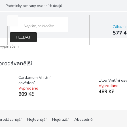
Podmínky ochrany osobních údajů
Jak správně vybrat osvětlení do d
Zákazni
577 4
HLEDAT
 vypínačem
prodávanější
Cardamom Vnitřní
Lilou Vnitřní os
osvětlení
Vyprodáno
Vyprodáno
489 Kč
909 Kč
prodávanější
Nejlevnější
Nejdražší
Abecedně