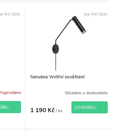
ód:
RA73051
Kód:
RA73041
Senobia Vnitřní osvětlení
Vyprodáno
Skladem u dodavatele
ŠÍKU
DO KOŠÍKU
1 190 Kč
/ ks