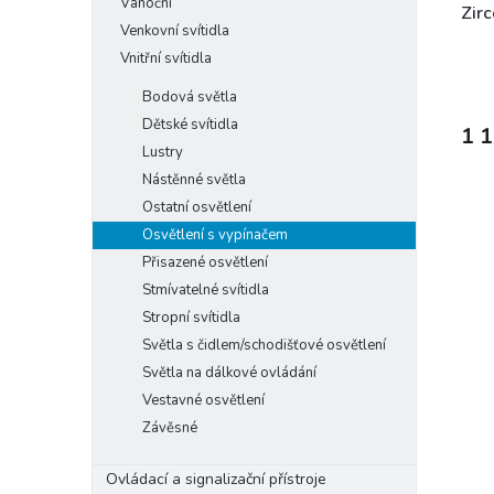
Vánoční
Zirc
Venkovní svítidla
Vnitřní svítidla
Bodová světla
Dětské svítidla
1 
Lustry
Nástěnné světla
Ostatní osvětlení
Osvětlení s vypínačem
Přisazené osvětlení
Stmívatelné svítidla
Stropní svítidla
Světla s čidlem/schodišťové osvětlení
Světla na dálkové ovládání
Vestavné osvětlení
Závěsné
Ovládací a signalizační přístroje