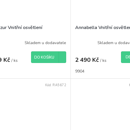
ur Vnitřní osvětlení
Annabella Vnitřní osvětle
Skladem u dodavatele
Skladem u dodav
DE
DO KOŠÍKU
9 Kč
2 490 Kč
/ ks
/ ks
9904
Kód:
RA5672