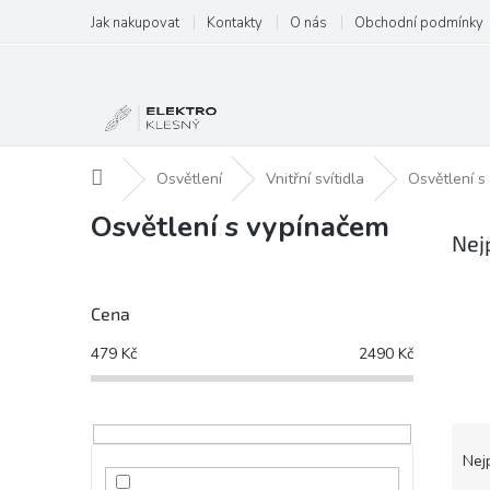
Přejít
Jak nakupovat
Kontakty
O nás
Obchodní podmínky
na
obsah
Domů
Osvětlení
Vnitřní svítidla
Osvětlení s
Osvětlení s vypínačem
Nej
P
o
Cena
s
t
479
Kč
2490
Kč
r
a
n
Ř
n
a
Nej
í
z
p