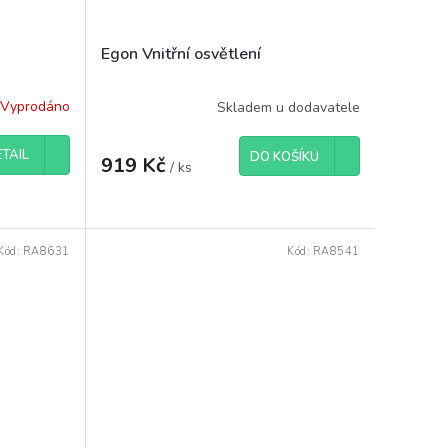
Egon Vnitřní osvětlení
Vyprodáno
Skladem u dodavatele
TAIL
DO KOŠÍKU
919 Kč
/ ks
Kód:
RA8631
Kód:
RA8541