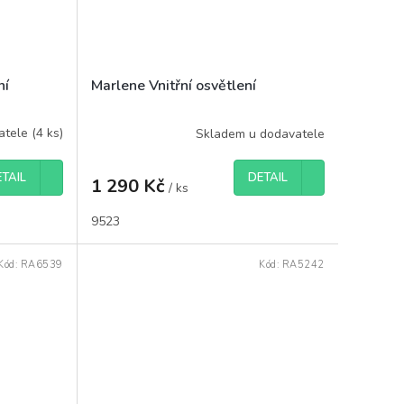
ní
Marlene Vnitřní osvětlení
atele
(
4 ks
)
Skladem u dodavatele
TAIL
DETAIL
1 290 Kč
/ ks
9523
Kód:
RA6539
Kód:
RA5242