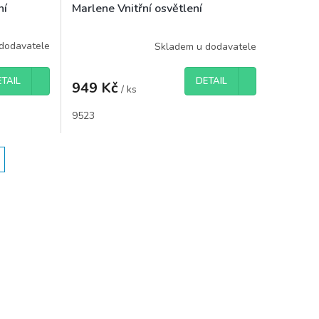
ní
Marlene Vnitřní osvětlení
dodavatele
Skladem u dodavatele
TAIL
DETAIL
949 Kč
/ ks
9523