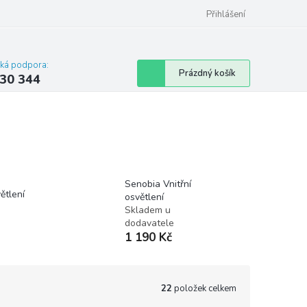
omu nebo bytu
Přihlášení
cká podpora:
Nákupní
Prázdný košík
30 344
košík
Senobia Vnitřní
větlení
osvětlení
Skladem u
dodavatele
1 190 Kč
22
položek celkem