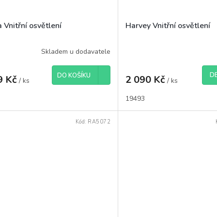
 Vnitřní osvětlení
Harvey Vnitřní osvětlení
Skladem u dodavatele
DE
DO KOŠÍKU
9 Kč
2 090 Kč
/ ks
/ ks
19493
Kód:
RA5072