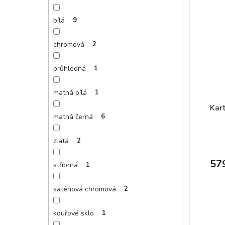
bílá
9
chromová
2
průhledná
1
matná bílá
1
Kart
matná černá
6
zlatá
2
57
stříbrná
1
saténová chromová
2
kouřové sklo
1