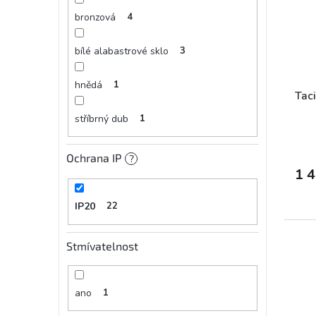
bronzová
4
bílé alabastrové sklo
3
hnědá
1
Taci
stříbrný dub
1
Ochrana IP
?
1 
IP20
22
Stmívatelnost
ano
1