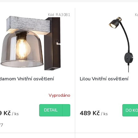
Kód:
RA3081
K
damom Vnitřní osvětlení
Lilou Vnitřní osvětlení
Vyprodáno
DETAIL
DO KO
9 Kč
489 Kč
/ ks
/ ks
77