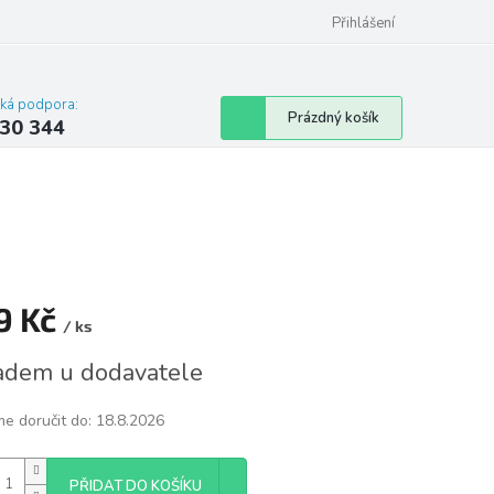
omu nebo bytu
Přihlášení
cká podpora:
Nákupní
Prázdný košík
30 344
košík
9 Kč
/ ks
á
adem u dodavatele
e doručit do:
18.8.2026
PŘIDAT DO KOŠÍKU