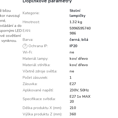
Doplňkové parametry
ě bílou
Stolní
Kategorie
:
kor navozují
lampičky
ené,
Hmotnost
:
1.32 kg
ovládání a do
5996595740
úspornými LED
EAN
:
986
ové osvětlení
Barva
:
černá
,
bílá
e vyniknou.
?
Ochrana IP
:
IP20
Wi-Fi
:
ne
Materiál lampy
:
kov/ dřevo
Materiál stínítka
:
kov/ dřevo
Včetně zdroje světla
:
ne
Počet zásuviek
:
1
Zásuvka
:
E27
Aplikované napětí
:
230V, 50Hz
E27 1x MAX
Specifikace svítidla
:
20
Délka produktu X (mm)
:
210
Výška produktu Z (mm)
:
360