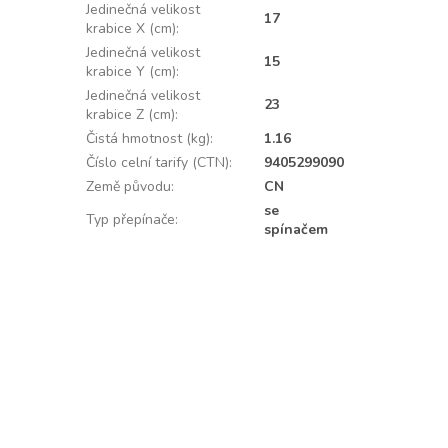
Jedinečná velikost
17
krabice X (cm)
:
Jedinečná velikost
15
krabice Y (cm)
:
Jedinečná velikost
23
krabice Z (cm)
:
Čistá hmotnost (kg)
:
1.16
Číslo celní tarify (CTN)
:
9405299090
Země původu
:
CN
se
Typ přepínače
:
spínačem