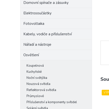
Domovní spínače a zásuvky
e
l
Elektrosoučástky
Fotovoltaika
Kabely, vodiče a příslušenství
Nářadí a nástroje
Osvětlení
Koupelnová
Kuchyňské
Noční světýlka
Sou
Nouzová svítidla
Reflektorová svítidla
VÝ
Průmyslové
Příslušenství a komponenty svítidel
Solární svítidla