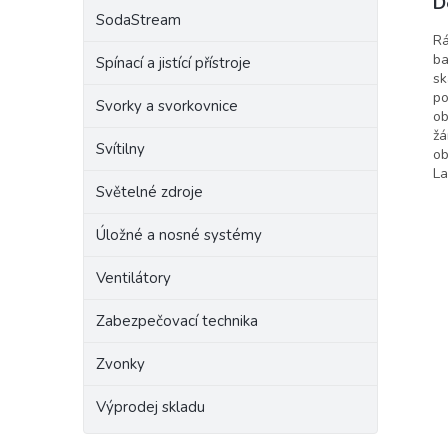
D
SodaStream
Raba
Rá
ba
Spínací a jistící přístroje
sk
po
Svorky a svorkovnice
ob
žá
Svítilny
ob
La
Světelné zdroje
Úložné a nosné systémy
Ventilátory
Zabezpečovací technika
Zvonky
Výprodej skladu