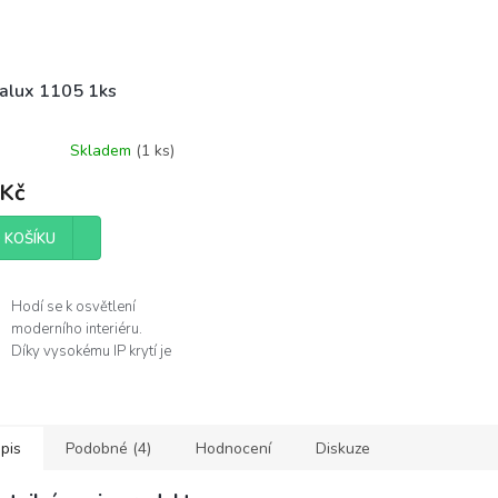
alux 1105 1ks
Skladem
(
1 ks
)
 Kč
 KOŠÍKU
Hodí se k osvětlení
moderního interiéru.
Díky vysokému IP krytí je
můžete použít v
koupelně.
Žárovka není součástí
balení.
pis
Podobné (4)
Hodnocení
Diskuze
obce