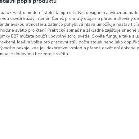
etailní popis produktu
lux
balux Pastro moderní stolní lampa s čistým designem a výraznou matn
rvou osvěží každý interiér. Černý, prohnutý stojan a přírodní dřevěný de
andinávskou atmosféru, zatímco pohyblivá hlava umožňuje nastavit cíl
hodlné světlo pro čtení. Praktický spínač na základně zajišťuje snadné 
jímky E27 můžete použít libovolný zdroj světla. Skvěle funguje také s 
rovkami. Ideální volba pro pracovní stůl, noční stolek nebo jako doplňk
ývacího pokoje, kde její dekorativní vzhled a přesné osvětlení dokonal
mpa je dodávána bez zdroje světla.