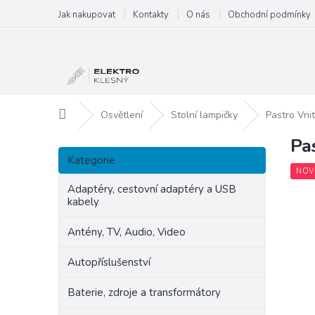
Přejít
Jak nakupovat
Kontakty
O nás
Obchodní podmínky
na
obsah
Domů
Osvětlení
Stolní lampičky
Pastro Vnit
Pa
P
Přeskočit
o
Kategorie
kategorie
s
NOV
t
Adaptéry, cestovní adaptéry a USB
kabely
r
a
Antény, TV, Audio, Video
n
n
Autopříslušenství
í
p
Baterie, zdroje a transformátory
a
n