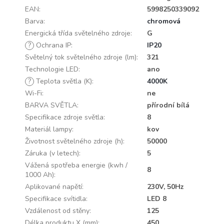
EAN
:
5998250339092
Barva
:
chromová
Energická třída světelného zdroje
:
G
?
Ochrana IP
:
IP20
Světelný tok světelného zdroje (lm)
:
321
Technologie LED
:
ano
?
Teplota světla (K)
:
4000K
Wi-Fi
:
ne
BARVA SVĚTLA
:
přírodní bílá
Specifikace zdroje světla
:
8
Materiál lampy
:
kov
Životnost světelného zdroje (h)
:
50000
Záruka (v letech)
:
5
Vážená spotřeba energie (kwh /
8
1000 Ah)
:
Aplikované napětí
:
230V, 50Hz
Specifikace svítidla
:
LED 8
Vzdálenost od stěny
:
125
Délka produktu X (mm)
:
450