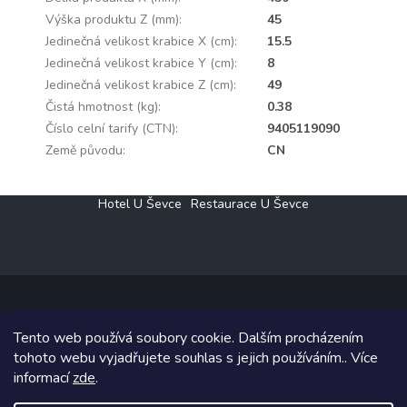
Výška produktu Z (mm)
:
45
Jedinečná velikost krabice X (cm)
:
15.5
Jedinečná velikost krabice Y (cm)
:
8
Jedinečná velikost krabice Z (cm)
:
49
Čistá hmotnost (kg)
:
0.38
Číslo celní tarify (CTN)
:
9405119090
Země původu
:
CN
Z
Hotel U Ševce
Restaurace U Ševce
á
p
a
t
í
Tento web používá soubory cookie. Dalším procházením
Copyright 2026
Elektro Klesný s.r.o.
. Všechna práva vyhrazena.
tohoto webu vyjadřujete souhlas s jejich používáním.. Více
informací
zde
.
Grafický návrh vytvořil a na Shoptet implementoval
Tomáš Hlad
&
Shoptetak.cz
.