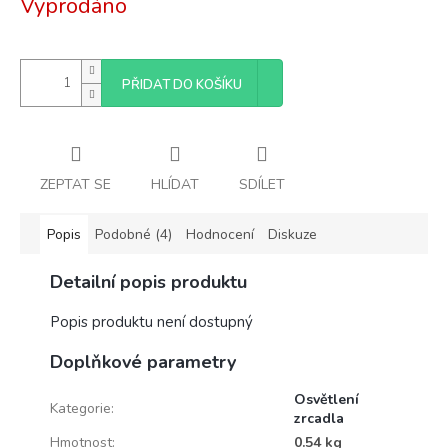
Vyprodáno
cena:
PŘIDAT DO KOŠÍKU
ZEPTAT SE
HLÍDAT
SDÍLET
Popis
Podobné (4)
Hodnocení
Diskuze
Detailní popis produktu
Popis produktu není dostupný
Doplňkové parametry
Osvětlení
Kategorie
:
zrcadla
Hmotnost
:
0.54 kg