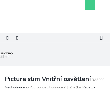
Přejít
Nákupní
na
košík
obsah
Picture slim Vnitřní osvětlení
RA3909
Průměrné
Neohodnoceno
Podrobnosti hodnocení
Značka:
Rabalux
hodnocení
produktu
je
0,0