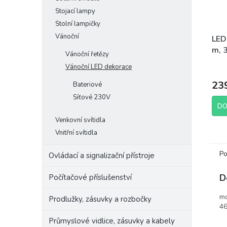
Stojací lampy
Stolní lampičky
Vánoční
LED 
m, 3
Vánoční řetězy
bílá
Vánoční LED dekorace
23
Bateriové
Síťové 230V
DO
Venkovní svítidla
Vnitřní svítidla
Po
Ovládací a signalizační přístroje
D
Počítačové příslušenství
mo
Prodlužky, zásuvky a rozbočky
46
Průmyslové vidlice, zásuvky a kabely