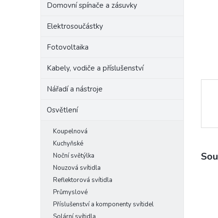
Domovní spínače a zásuvky
e
l
Elektrosoučástky
Fotovoltaika
Kabely, vodiče a příslušenství
Nářadí a nástroje
Osvětlení
Koupelnová
Kuchyňské
Sou
Noční světýlka
Nouzová svítidla
Reflektorová svítidla
Průmyslové
Příslušenství a komponenty svítidel
Solární svítidla