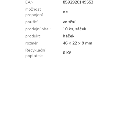
EAN
:
8592920149553
možnost
ne
propojení
:
použití
:
vnitřní
prodejní obal
:
10 ks, sáček
produkt
:
háček
rozměr
:
46 × 22 × 9 mm
Recyklační
0 Kč
poplatek
: