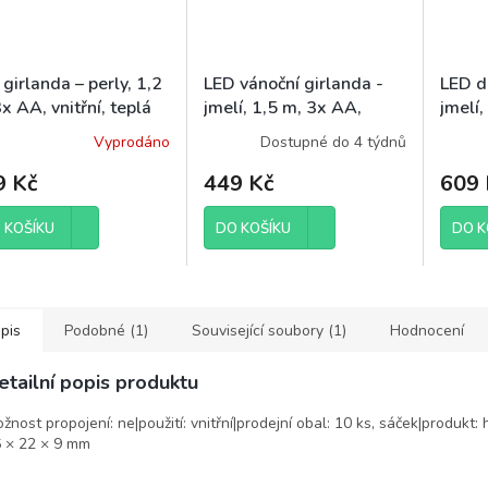
girlanda – perly, 1,2
LED vánoční girlanda -
LED d
x AA, vnitřní, teplá
jmelí, 1,5 m, 3x AA,
jmelí,
, časovač
vnitřní, teplá bílá,
časov
Vyprodáno
Dostupné do 4 týdnů
časovač
9 Kč
449 Kč
609 
 KOŠÍKU
DO KOŠÍKU
DO K
pis
Podobné (1)
Související soubory (1)
Hodnocení
etailní popis produktu
žnost propojení: ne|použití: vnitřní|prodejní obal: 10 ks, sáček|produkt:
 × 22 × 9 mm