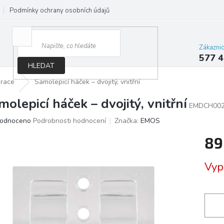
Podmínky ochrany osobních údajů
Jak správně vybrat osvětlení do d
Zákazni
577 4
HLEDAT
orace
Samolepicí háček – dvojitý, vnitřní
molepicí háček – dvojitý, vnitřní
EMDCH00
ěrné
odnoceno
Podrobnosti hodnocení
Značka:
EMOS
ocení
89
ktu
Měrn
Vyp
cena:
iček.