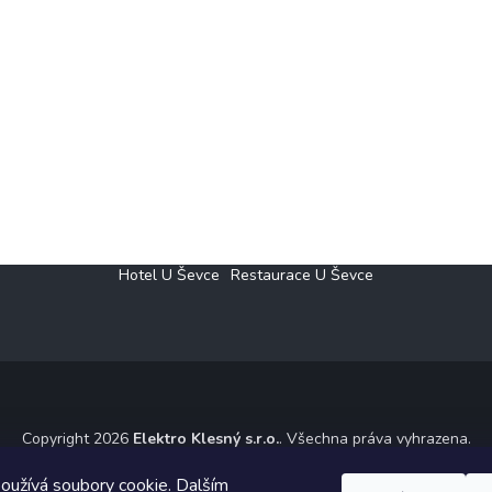
Hotel U Ševce
Restaurace U Ševce
Copyright 2026
Elektro Klesný s.r.o.
. Všechna práva vyhrazena.
ický návrh vytvořil a na Shoptet implementoval
Tomáš Hlad
&
Shoptet
oužívá soubory cookie. Dalším