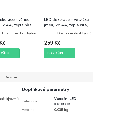
ekorace - věnec
LED dekorace – větvička
 3x AA, teplá bílá,
jmelí, 2x AA, teplá bílá,
ač
časovač
Dostupné do 4 týdnů
Dostupné do 4 týdnů
Kč
259 Kč
OŠÍKU
DO KOŠÍKU
Diskuze
Doplňkové parametry
 háček|rozměr:
Vánoční LED
Kategorie
:
dekorace
Hmotnost
:
0.035 kg