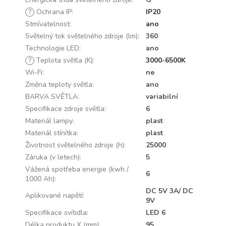
?
Ochrana IP
:
IP20
Stmívatelnost
:
ano
Světelný tok světelného zdroje (lm)
:
360
Technologie LED
:
ano
?
Teplota světla (K)
:
3000-6500K
Wi-Fi
:
ne
Změna teploty světla
:
ano
BARVA SVĚTLA
:
variabilní
Specifikace zdroje světla
:
6
Materiál lampy
:
plast
Materiál stínítka
:
plast
Životnost světelného zdroje (h)
:
25000
Záruka (v letech)
:
5
Vážená spotřeba energie (kwh /
6
1000 Ah)
:
DC 5V 3A/ DC
Aplikované napětí
:
9V
Specifikace svítidla
:
LED 6
Délka produktu X (mm)
:
95