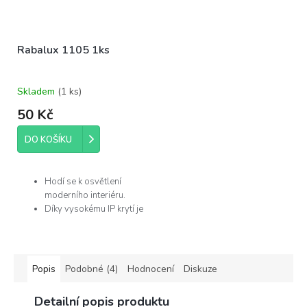
Rabalux 1105 1ks
Skladem
(
1 ks
)
50 Kč
DO KOŠÍKU
Hodí se k osvětlení
moderního interiéru.
Díky vysokému IP krytí je
můžete použít v
koupelně.
Žárovka není součástí
balení.
Popis
Podobné (4)
Hodnocení
Diskuze
Výrobce
Detailní popis produktu