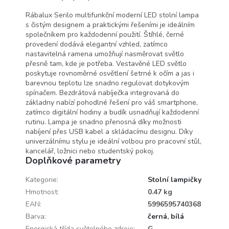
Rabalux
Rábalux Serilo multifunkční moderní LED stolní lampa
s čistým designem a praktickými řešeními je ideálním
společníkem pro každodenní použití. Štíhlé, černé
provedení dodává elegantní vzhled, zatímco
nastavitelná ramena umožňují nasměrovat světlo
přesně tam, kde je potřeba. Vestavěné LED světlo
poskytuje rovnoměrné osvětlení šetrné k očím a jas i
barevnou teplotu lze snadno regulovat dotykovým
spínačem. Bezdrátová nabíječka integrovaná do
základny nabízí pohodlné řešení pro váš smartphone,
zatímco digitální hodiny a budík usnadňují každodenní
rutinu. Lampa je snadno přenosná díky možnosti
nabíjení přes USB kabel a skládacímu designu. Díky
univerzálnímu stylu je ideální volbou pro pracovní stůl,
kancelář, ložnici nebo studentský pokoj.
Doplňkové parametry
Kategorie
:
Stolní lampičky
Hmotnost
:
0.47 kg
EAN
:
5996595740368
Barva
:
černá
,
bílá
Energická třída světelného zdroje
:
G