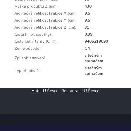
Výška produktu Z (mm)
:
430
Jedinečná velikost krabice X (cm)
:
9.5
Jedinečná velikost krabice Y (cm)
:
9.5
Jedinečná velikost krabice Z (cm)
:
31
Čistá hmotnost (kg)
:
0.39
Číslo celní tarify (CTN)
:
9405219090
Země původu
:
CN
s tečným
Způsob stmívaní
:
spínačem
s tečným
Typ přepínače
:
spínačem
Z
Hotel U Ševce
Restaurace U Ševce
á
p
a
t
í