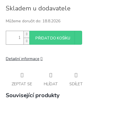
Měrná
Skladem u dodavatele
cena:
Můžeme doručit do:
18.8.2026
PŘIDAT DO KOŠÍKU
Detailní informace
ZEPTAT SE
HLÍDAT
SDÍLET
Související produkty