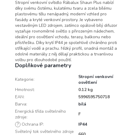
Stropní venkovní svítidlo Rábalux Shaun Plus nabízí
díky svému čistému, kulatému tvaru a zcela bílému
plastovému tělu nenápadný, moderní vzhled pro
fasády a kryté venkovní prostory. Je vybaveno
vestavěným LED zdrojem, zatímco opálově bílý difuzor
vyzařuje rovnoměrné světlo s přirozeným nádechem,
ideální pro osvětlení vchodu, terasy, balkonu nebo
přístřešku. Díky krytí IP44 je spolehlivě chráněno proti
stříkající vodě a prachu. Nízký profil, snadná montáž a
odolné materiály z něj dělají praktickou a trvanlivou
volbu pro dlouhodobé použití.
Doplňkové parametry
Stropní venkovní
Kategorie
:
osvětlení
Hmotnost
:
0.12 kg
EAN
:
5996595750718
Barva
:
bílá
Energická třída světelného
F
zdroje
:
?
Ochrana IP
:
IP44
Světelný tok světelného zdroje
660