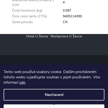
Jedinečná velikost krabice Z
4
(cm)
:
Čistá hmotnost (kg)
:
0.087
Číslo celní tarify (CTN)
:
9405114090
Země původu
:
CN
Z
Hotel U Ševce
Restaurace U Ševce
á
p
a
t
í
Tento web používá soubory cookie. Dalším procházením
Copyright 2026
Elektro Klesný s.r.o.
. Všechna práva vyhrazena.
tohoto webu vyjadřujete souhlas s jejich používáním.. Více
informací
zde
.
Grafický návrh vytvořil a na Shoptet implementoval
Tomáš Hlad
&
Shoptetak.cz
.
Nastavení
Vytvořil Shoptet