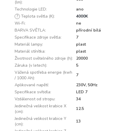
(lm)
:
Technologie LED
:
ano
?
Teplota světla (K)
:
4000K
Wi-Fi
:
ne
BARVA SVĚTLA
:
přírodní bílá
Specifikace zdroje světla
:
7
Materiál lampy
:
plast
Materiál stínítka
:
plast
Životnost světelného zdroje (h)
:
20000
Záruka (v letech)
:
5
Vážená spotřeba energie (kwh
7
/ 1000 Ah)
:
Aplikované napětí
:
230V, 50Hz
Specifikace svítidla
:
LED 7
Vzdálenost od stropu
:
34
Jedinečná velikost krabice X
12.5
(cm)
:
Jedinečná velikost krabice Y
13
(cm)
: