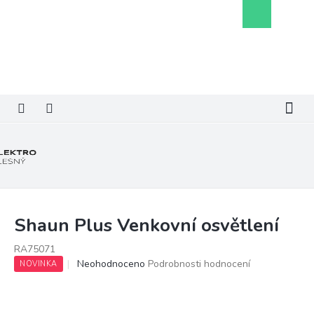
Přejít
Nákupní
na
košík
obsah
Shaun Plus Venkovní osvětlení
RA75071
Průměrné
Neohodnoceno
Podrobnosti hodnocení
NOVINKA
hodnocení
produktu
je