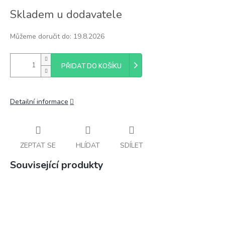
Měrná
Skladem u dodavatele
cena:
Můžeme doručit do:
19.8.2026
PŘIDAT DO KOŠÍKU
Detailní informace
ZEPTAT SE
HLÍDAT
SDÍLET
Související produkty