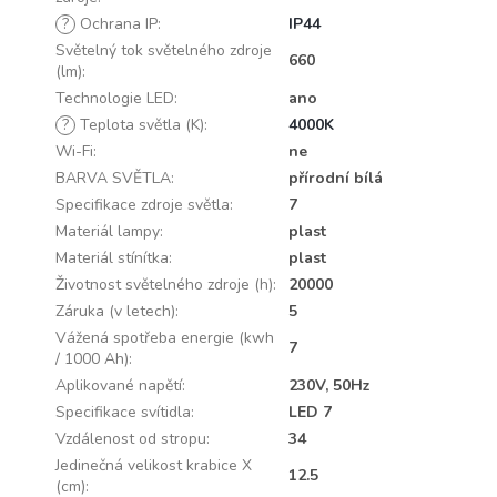
?
Ochrana IP
:
IP44
Světelný tok světelného zdroje
660
(lm)
:
Technologie LED
:
ano
?
Teplota světla (K)
:
4000K
Wi-Fi
:
ne
BARVA SVĚTLA
:
přírodní bílá
Specifikace zdroje světla
:
7
Materiál lampy
:
plast
Materiál stínítka
:
plast
Životnost světelného zdroje (h)
:
20000
Záruka (v letech)
:
5
Vážená spotřeba energie (kwh
7
/ 1000 Ah)
:
Aplikované napětí
:
230V, 50Hz
Specifikace svítidla
:
LED 7
Vzdálenost od stropu
:
34
Jedinečná velikost krabice X
12.5
(cm)
: