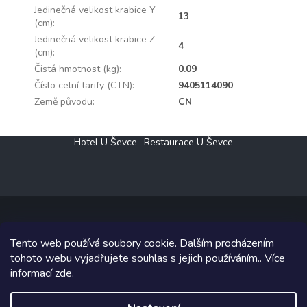
Jedinečná velikost krabice Y
13
(cm)
:
Jedinečná velikost krabice Z
4
(cm)
:
Čistá hmotnost (kg)
:
0.09
Číslo celní tarify (CTN)
:
9405114090
Země původu
:
CN
Z
Hotel U Ševce
Restaurace U Ševce
á
p
a
t
í
Tento web používá soubory cookie. Dalším procházením
Copyright 2026
Elektro Klesný s.r.o.
. Všechna práva vyhrazena.
tohoto webu vyjadřujete souhlas s jejich používáním.. Více
informací
zde
.
Grafický návrh vytvořil a na Shoptet implementoval
Tomáš Hlad
&
Shoptetak.cz
.