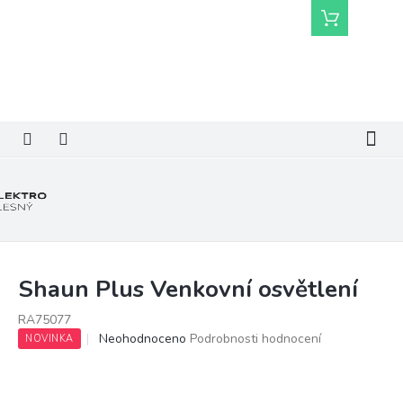
Přejít
Nákupní
na
košík
obsah
Shaun Plus Venkovní osvětlení
RA75077
Průměrné
Neohodnoceno
Podrobnosti hodnocení
NOVINKA
hodnocení
produktu
je