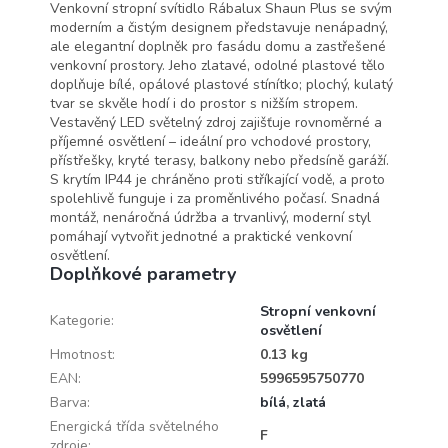
Venkovní stropní svítidlo Rábalux Shaun Plus se svým
moderním a čistým designem představuje nenápadný,
ale elegantní doplněk pro fasádu domu a zastřešené
venkovní prostory. Jeho zlatavé, odolné plastové tělo
doplňuje bílé, opálové plastové stínítko; plochý, kulatý
tvar se skvěle hodí i do prostor s nižším stropem.
Vestavěný LED světelný zdroj zajišťuje rovnoměrné a
příjemné osvětlení – ideální pro vchodové prostory,
přístřešky, kryté terasy, balkony nebo předsíně garáží.
S krytím IP44 je chráněno proti stříkající vodě, a proto
spolehlivě funguje i za proměnlivého počasí. Snadná
montáž, nenáročná údržba a trvanlivý, moderní styl
pomáhají vytvořit jednotné a praktické venkovní
osvětlení.
Doplňkové parametry
Stropní venkovní
Kategorie
:
osvětlení
Hmotnost
:
0.13 kg
EAN
:
5996595750770
Barva
:
bílá
,
zlatá
Energická třída světelného
F
zdroje
: