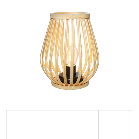
hodnocení
produktu
je
0,0
z
5
hvězdiček.