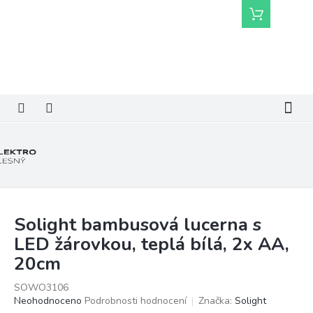
Přejít
Nákupní
na
košík
obsah
Solight bambusová lucerna s
LED žárovkou, teplá bílá, 2x AA,
20cm
SOWO3106
Průměrné
Neohodnoceno
Podrobnosti hodnocení
Značka:
Solight