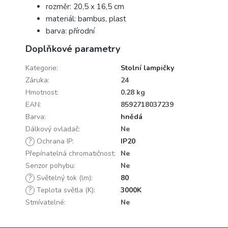
rozměr: 20,5 x 16,5 cm
materiál: bambus, plast
barva: přírodní
Doplňkové parametry
Kategorie
:
Stolní lampičky
Záruka
:
24
Hmotnost
:
0.28 kg
EAN
:
8592718037239
Barva
:
hnědá
Dálkový ovladač
:
Ne
?
Ochrana IP
:
IP20
Přepínatelná chromatičnost
:
Ne
Senzor pohybu
:
Ne
?
Světelný tok (lm)
:
80
?
Teplota světla (K)
:
3000K
Stmívatelné
:
Ne