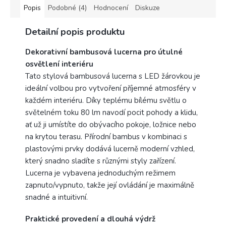
balení.
Popis
Podobné (4)
Hodnocení
Diskuze
Výrobce
Detailní popis produktu
Rabalux
Dekorativní bambusová lucerna pro útulné
osvětlení interiéru
Tato stylová bambusová lucerna s LED žárovkou je
ideální volbou pro vytvoření příjemné atmosféry v
každém interiéru. Díky teplému bílému světlu o
světelném toku 80 lm navodí pocit pohody a klidu,
ať už ji umístíte do obývacího pokoje, ložnice nebo
na krytou terasu. Přírodní bambus v kombinaci s
plastovými prvky dodává lucerně moderní vzhled,
který snadno sladíte s různými styly zařízení.
Lucerna je vybavena jednoduchým režimem
zapnuto/vypnuto, takže její ovládání je maximálně
snadné a intuitivní.
Praktické provedení a dlouhá výdrž