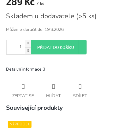
289 Kč
/ ks
Měrná
Skladem u dodavatele
(
>5 ks
)
cena:
Můžeme doručit do:
19.8.2026
PŘIDAT DO KOŠÍKU
Detailní informace
ZEPTAT SE
HLÍDAT
SDÍLET
Související produkty
VÝPRODEJ