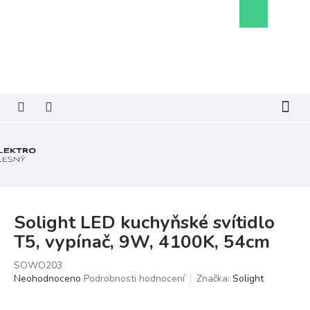
Přejít
Nákupní
na
košík
obsah
Solight LED kuchyňské svítidlo
T5, vypínač, 9W, 4100K, 54cm
SOWO203
Průměrné
Neohodnoceno
Podrobnosti hodnocení
Značka:
Solight
hodnocení
produktu