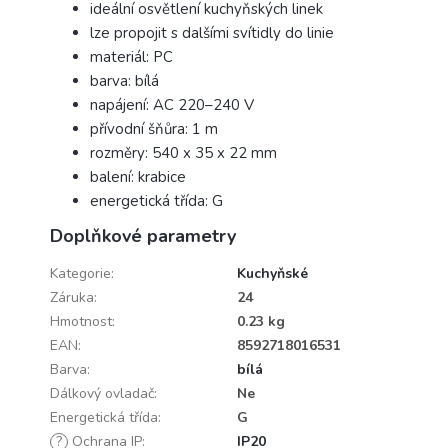
ideální osvětlení kuchyňských linek
lze propojit s dalšími svítidly do linie
materiál: PC
barva: bílá
napájení: AC 220–240 V
přívodní šňůra: 1 m
rozměry: 540 x 35 x 22 mm
balení: krabice
energetická třída: G
Doplňkové parametry
Kategorie
:
Kuchyňské
Záruka
:
24
Hmotnost
:
0.23 kg
EAN
:
8592718016531
Barva
:
bílá
Dálkový ovladač
:
Ne
Energetická třída
:
G
?
Ochrana IP
:
IP20