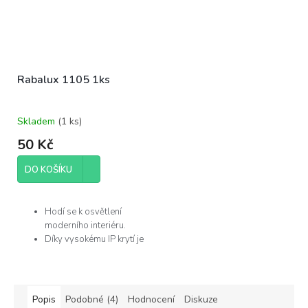
Rabalux 1105 1ks
Skladem
(
1 ks
)
50 Kč
DO KOŠÍKU
Hodí se k osvětlení
moderního interiéru.
Díky vysokému IP krytí je
můžete použít v
koupelně.
Žárovka není součástí
balení.
Popis
Podobné (4)
Hodnocení
Diskuze