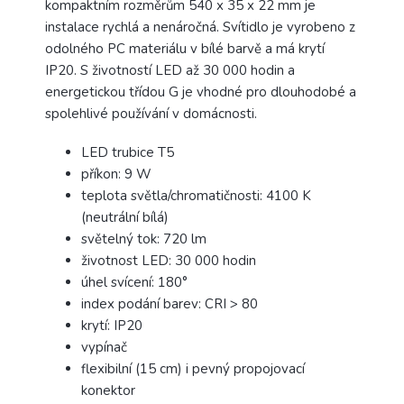
kompaktním rozměrům 540 x 35 x 22 mm je
instalace rychlá a nenáročná. Svítidlo je vyrobeno z
odolného PC materiálu v bílé barvě a má krytí
IP20. S životností LED až 30 000 hodin a
energetickou třídou G je vhodné pro dlouhodobé a
spolehlivé používání v domácnosti.
LED trubice T5
příkon: 9 W
teplota světla/chromatičnosti: 4100 K
(neutrální bílá)
světelný tok: 720 lm
životnost LED: 30 000 hodin
úhel svícení: 180°
index podání barev: CRI > 80
krytí: IP20
vypínač
flexibilní (15 cm) i pevný propojovací
konektor