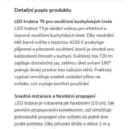
Výrobce
Detailní popis produktu
Rabalux
LED trubice T5 pro osvětlení kuchyňských linek
LED trubice T5 je ideální volbou pro efektivní a
úsporné osvětlení kuchyňských linek. Díky neutrální
bílé barvě světla s teplotou 4100 K poskytuje
příjemné a přirozené osvětlení, které je vhodné pro
každodenní činnosti v kuchyni. Světelný tok 720 lm
zajišťuje dostatečný jas, zatímco úhel svícení 180°
pokryje široký prostor bez rušivých stínů. Praktický
vypínač umožňuje snadné ovládání přímo na
svítidle, což zvyšuje komfort používání.
Snadná instalace a flexibilní propojení
LED trubice je vybavena jak flexibilním (15 cm), tak
pevným propojovacím konektorem, což umožňuje
jednoduché propojení více svítidel do jedné linie
podle potřeby. Díky přívodní šňůře o délce 1 m a