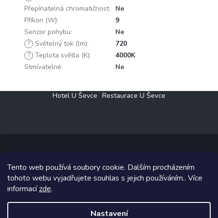
Přepínatelná chromatičnost
:
Ne
Příkon (W)
:
9
Senzor pohybu
:
Ne
?
Světelný tok (lm)
:
720
?
Teplota světla (K)
:
4000K
Stmívatelné
:
Ne
Z
Hotel U Ševce
Restaurace U Ševce
á
p
a
t
í
Tento web používá soubory cookie. Dalším procházením
Copyright 2026
Elektro Klesný s.r.o.
. Všechna práva vyhrazena.
tohoto webu vyjadřujete souhlas s jejich používáním.. Více
informací
zde
.
Grafický návrh vytvořil a na Shoptet implementoval
Tomáš Hlad
&
Shoptetak.cz
.
Nastavení