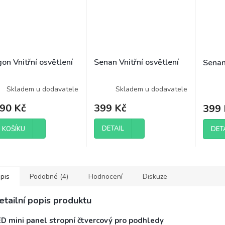
on Vnitřní osvětlení
Senan Vnitřní osvětlení
Senan
Skladem u dodavatele
Skladem u dodavatele
990 Kč
399 Kč
399 
DETAIL
DET
 KOŠÍKU
pis
Podobné (4)
Hodnocení
Diskuze
etailní popis produktu
ED mini panel stropní čtvercový pro podhledy