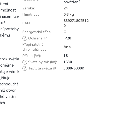
osvětlení
tlení
Záruka
:
24
a možnost
Hmotnost
:
0.6 kg
pínačem lze
859271802512
což
EAN
:
0
lní potřeby
Energetická třída
:
G
enkému
?
Ochrana IP
:
IP20
Přepínatelná
Ano
chromatičnost
:
Příkon (W)
:
18
tek světla
?
Světelný tok (lm)
:
1530
ovnoměrné
?
Teplota světla (K)
:
3000-6000K
ntuje věrné
jišťuje
 jednoduchá
emž otvor
é vnitřní
ých