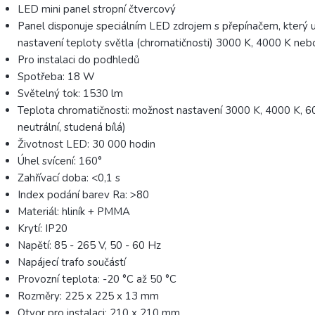
LED mini panel stropní čtvercový
Panel disponuje speciálním LED zdrojem s přepínačem, který
nastavení teploty světla (chromatičnosti) 3000 K, 4000 K neb
Pro instalaci do podhledů
Spotřeba: 18 W
Světelný tok: 1530 lm
Teplota chromatičnosti: možnost nastavení 3000 K, 4000 K, 60
neutrální, studená bílá)
Životnost LED: 30 000 hodin
Úhel svícení: 160°
Zahřívací doba: <0,1 s
Index podání barev Ra: >80
Materiál: hliník + PMMA
Krytí: IP20
Napětí: 85 - 265 V, 50 - 60 Hz
Napájecí trafo součástí
Provozní teplota: -20 °C až 50 °C
Rozměry: 225 x 225 x 13 mm
Otvor pro instalaci: 210 x 210 mm