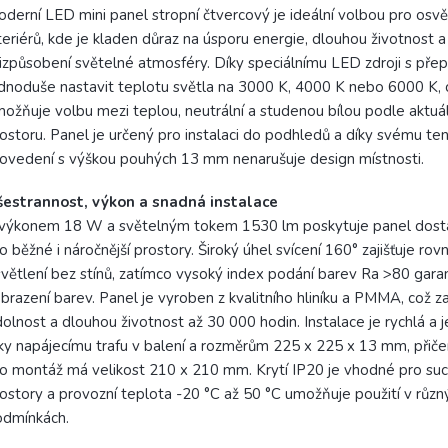
derní LED mini panel stropní čtvercový je ideální volbou pro osvě
teriérů, kde je kladen důraz na úsporu energie, dlouhou životnost 
izpůsobení světelné atmosféry. Díky speciálnímu LED zdroji s pře
dnoduše nastavit teplotu světla na 3000 K, 4000 K nebo 6000 K, 
ožňuje volbu mezi teplou, neutrální a studenou bílou podle aktuá
ostoru. Panel je určený pro instalaci do podhledů a díky svému t
ovedení s výškou pouhých 13 mm nenarušuje design místnosti.
šestrannost, výkon a snadná instalace
výkonem 18 W a světelným tokem 1530 lm poskytuje panel dosta
o běžné i náročnější prostory. Široký úhel svícení 160° zajišťuje r
větlení bez stínů, zatímco vysoký index podání barev Ra >80 gara
brazení barev. Panel je vyroben z kvalitního hliníku a PMMA, což za
olnost a dlouhou životnost až 30 000 hodin. Instalace je rychlá a
ky napájecímu trafu v balení a rozměrům 225 x 225 x 13 mm, přič
o montáž má velikost 210 x 210 mm. Krytí IP20 je vhodné pro such
ostory a provozní teplota -20 °C až 50 °C umožňuje použití v různ
odmínkách.