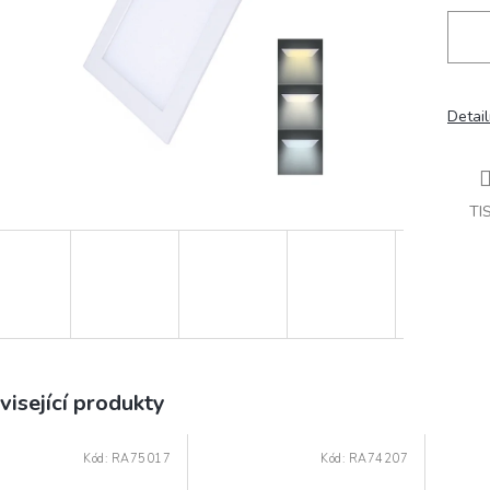
Detail
TI
visející produkty
Kód:
RA75017
Kód:
RA74207