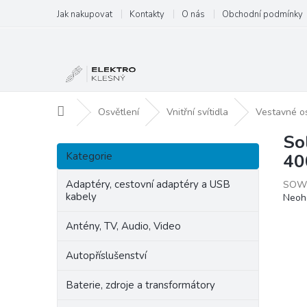
Přejít
Jak nakupovat
Kontakty
O nás
Obchodní podmínky
na
obsah
Domů
Osvětlení
Vnitřní svítidla
Vestavné os
So
P
Přeskočit
o
Kategorie
40
kategorie
s
t
Adaptéry, cestovní adaptéry a USB
SOW
kabely
Prům
Neoh
r
hodn
a
produ
Antény, TV, Audio, Video
n
je
n
0,0
Autopříslušenství
í
z
p
5
Baterie, zdroje a transformátory
hvězd
a
n