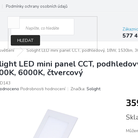
Podmínky ochrany osobních údajů
Jak správně vybrat osvětlení do d
Zákazni
577 4
HLEDAT
větlení
Solight LED mini panel CCT, podhledový, 18W, 1530lm, 3
light LED mini panel CCT, podhledo
00K, 6000K, čtvercový
D143
ěrné
odnoceno
Podrobnosti hodnocení
Značka:
Solight
ocení
35
ktu
Měrn
Skl
cena:
iček.
Můžem