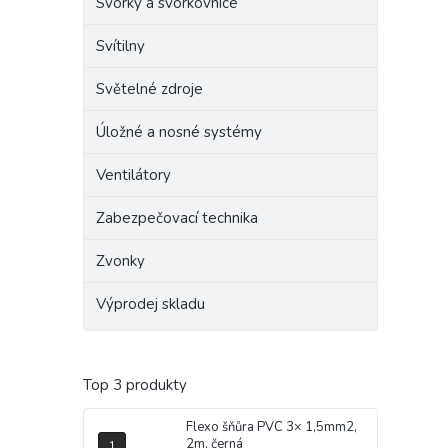
Svorky a svorkovnice
Svítilny
Světelné zdroje
Úložné a nosné systémy
Ventilátory
Zabezpečovací technika
Zvonky
Výprodej skladu
Top 3 produkty
Flexo šňůra PVC 3× 1,5mm2,
2m, černá