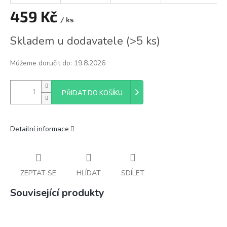
459 Kč
/ ks
Měrná
Skladem u dodavatele
(
>5 ks
)
cena:
Můžeme doručit do:
19.8.2026
PŘIDAT DO KOŠÍKU
Detailní informace
ZEPTAT SE
HLÍDAT
SDÍLET
Související produkty