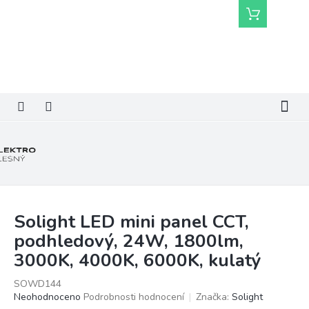
Přejít
Nákupní
na
košík
obsah
Solight LED mini panel CCT,
podhledový, 24W, 1800lm,
3000K, 4000K, 6000K, kulatý
SOWD144
Průměrné
Neohodnoceno
Podrobnosti hodnocení
Značka:
Solight