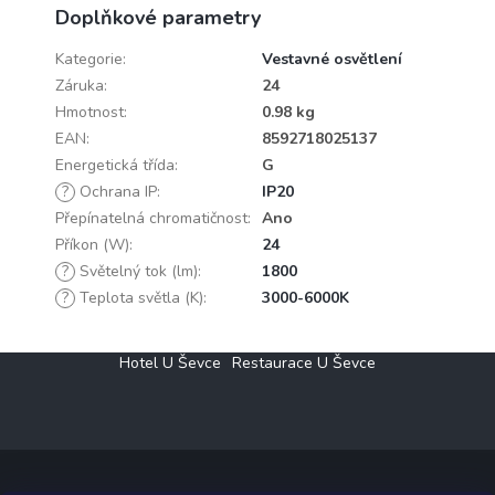
Doplňkové parametry
Kategorie
:
Vestavné osvětlení
Záruka
:
24
Hmotnost
:
0.98 kg
EAN
:
8592718025137
Energetická třída
:
G
?
Ochrana IP
:
IP20
Přepínatelná chromatičnost
:
Ano
Příkon (W)
:
24
?
Světelný tok (lm)
:
1800
?
Teplota světla (K)
:
3000-6000K
Z
Hotel U Ševce
Restaurace U Ševce
á
p
a
t
í