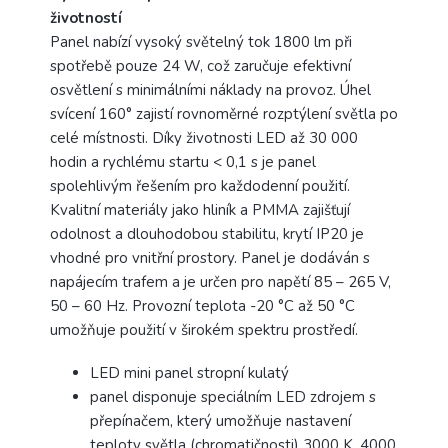
životností
Panel nabízí vysoký světelný tok 1800 lm při
spotřebě pouze 24 W, což zaručuje efektivní
osvětlení s minimálními náklady na provoz. Úhel
svícení 160° zajistí rovnoměrné rozptýlení světla po
celé místnosti. Díky životnosti LED až 30 000
hodin a rychlému startu < 0,1 s je panel
spolehlivým řešením pro každodenní použití.
Kvalitní materiály jako hliník a PMMA zajišťují
odolnost a dlouhodobou stabilitu, krytí IP20 je
vhodné pro vnitřní prostory. Panel je dodáván s
napájecím trafem a je určen pro napětí 85 – 265 V,
50 – 60 Hz. Provozní teplota -20 °C až 50 °C
umožňuje použití v širokém spektru prostředí.
LED mini panel stropní kulatý
panel disponuje speciálním LED zdrojem s
přepínačem, který umožňuje nastavení
teploty světla (chromatičnosti) 3000 K, 4000