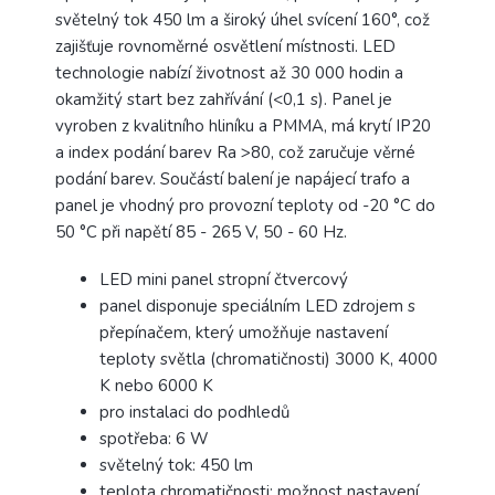
světelný tok 450 lm a široký úhel svícení 160°, což
zajišťuje rovnoměrné osvětlení místnosti. LED
technologie nabízí životnost až 30 000 hodin a
okamžitý start bez zahřívání (<0,1 s). Panel je
vyroben z kvalitního hliníku a PMMA, má krytí IP20
a index podání barev Ra >80, což zaručuje věrné
podání barev. Součástí balení je napájecí trafo a
panel je vhodný pro provozní teploty od -20 °C do
50 °C při napětí 85 - 265 V, 50 - 60 Hz.
LED mini panel stropní čtvercový
panel disponuje speciálním LED zdrojem s
přepínačem, který umožňuje nastavení
teploty světla (chromatičnosti) 3000 K, 4000
K nebo 6000 K
pro instalaci do podhledů
spotřeba: 6 W
světelný tok: 450 lm
teplota chromatičnosti: možnost nastavení