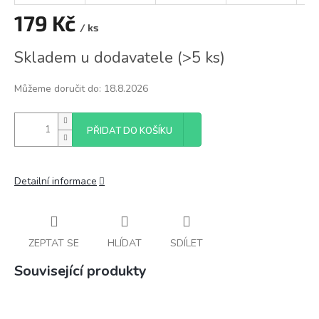
179 Kč
/ ks
Měrná
Skladem u dodavatele
(
>5 ks
)
cena:
Můžeme doručit do:
18.8.2026
PŘIDAT DO KOŠÍKU
Detailní informace
ZEPTAT SE
HLÍDAT
SDÍLET
Související produkty