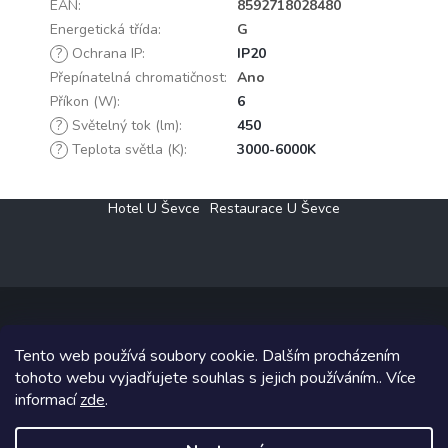
EAN
:
8592718028480
Energetická třída
:
G
?
Ochrana IP
:
IP20
Přepínatelná chromatičnost
:
Ano
Příkon (W)
:
6
?
Světelný tok (lm)
:
450
?
Teplota světla (K)
:
3000-6000K
Z
Hotel U Ševce
Restaurace U Ševce
á
p
a
t
í
Tento web používá soubory cookie. Dalším procházením
Copyright 2026
Elektro Klesný s.r.o.
. Všechna práva vyhrazena.
tohoto webu vyjadřujete souhlas s jejich používáním.. Více
informací
zde
.
Grafický návrh vytvořil a na Shoptet implementoval
Tomáš Hlad
&
Shoptetak.cz
.