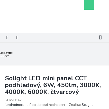
Přejít
Nákupní
na
košík
obsah
Solight LED mini panel CCT,
podhledový, 6W, 450lm, 3000K,
4000K, 6000K, čtvercový
SOWD147
Průměrné
Neohodnoceno
Podrobnosti hodnocení
Značka:
Solight