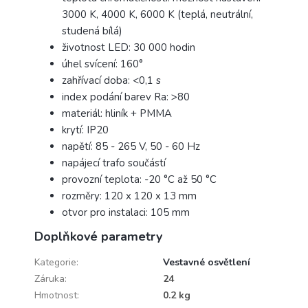
3000 K, 4000 K, 6000 K (teplá, neutrální,
studená bílá)
životnost LED: 30 000 hodin
úhel svícení: 160°
zahřívací doba: <0,1 s
index podání barev Ra: >80
materiál: hliník + PMMA
krytí: IP20
napětí: 85 - 265 V, 50 - 60 Hz
napájecí trafo součástí
provozní teplota: -20 °C až 50 °C
rozměry: 120 x 120 x 13 mm
otvor pro instalaci: 105 mm
Doplňkové parametry
Kategorie
:
Vestavné osvětlení
Záruka
:
24
Hmotnost
:
0.2 kg