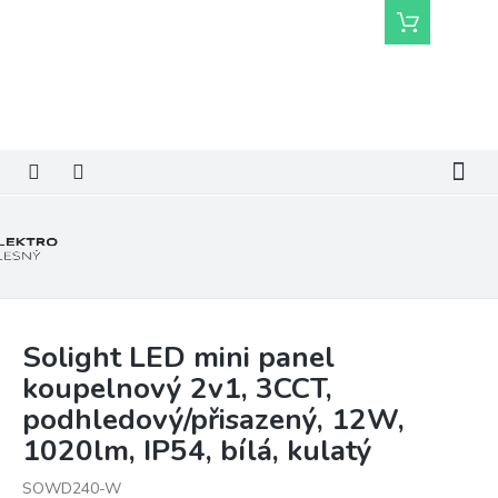
Přejít
Nákupní
na
košík
obsah
Solight LED mini panel
koupelnový 2v1, 3CCT,
podhledový/přisazený, 12W,
1020lm, IP54, bílá, kulatý
SOWD240-W