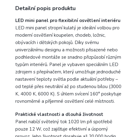
Detailní popis produktu
LED mini panel pro flexibilní osvětlení interiéru
LED mini panel stropní kulatý je ideální volbou pro
moderní osvětlení koupelen, chodeb, ložnic,
obývacích i dětských pokojů. Díky svému
univerzálnímu designu a možnosti přisazené nebo
podhledové montáže se snadno přizpůsobí různým
typům interiérů. Panel je vybaven speciálním LED
zdrojem s přepínačem, který umožňuje jednoduché
nastavení teploty světla podle aktuální potřeby –
od teplé přes neutrální až po studenou bílou (3000
K, 4000 K, 6000 K). S úhlem svícení 160° poskytuje
rovnoměrné a příjemné osvětlení celé místnosti.
Praktické vlastnosti a dlouhá životnost
Panel nabízí světelný tok 1020 lm při spotřebě
pouze 12 W, což zajišťuje efektivní a úsporný
provoz. Jeho životnost dosahuje až 20.000 hodin,