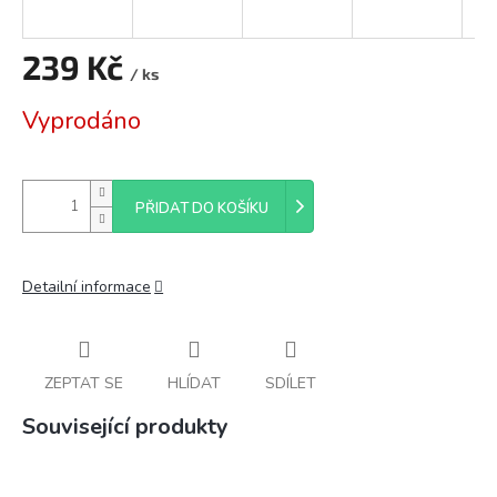
239 Kč
/ ks
Měrná
Vyprodáno
cena:
PŘIDAT DO KOŠÍKU
Detailní informace
ZEPTAT SE
HLÍDAT
SDÍLET
Související produkty