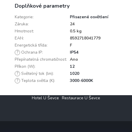
Doplňkové parametry
Kategorie
:
Přisazené osvětlení
Záruka
:
24
Hmotnost
:
0.5 kg
EAN
:
8592718041779
Energetická třída
:
F
?
Ochrana IP
:
IP54
Přepínatelná chromatičnost
:
Ano
Příkon (W)
:
12
?
Světelný tok (lm)
:
1020
?
Teplota světla (K)
:
3000-6000K
Z
Hotel U Ševce
Restaurace U Ševce
á
p
a
t
í