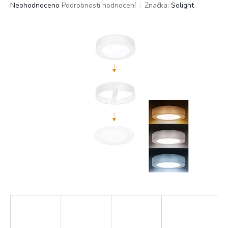
Průměrné
Neohodnoceno
Podrobnosti hodnocení
Značka:
Solight
hodnocení
produktu
je
0,0
z
5
hvězdiček.