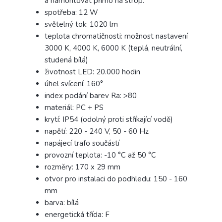
a namontovat přímo na strop.
spotřeba: 12 W
světelný tok: 1020 lm
teplota chromatičnosti: možnost nastavení
3000 K, 4000 K, 6000 K (teplá, neutrální,
studená bílá)
životnost LED: 20.000 hodin
úhel svícení: 160°
index podání barev Ra: >80
materiál: PC + PS
krytí: IP54 (odolný proti stříkající vodě)
napětí: 220 - 240 V, 50 - 60 Hz
napájecí trafo součástí
provozní teplota: -10 °C až 50 °C
rozměry: 170 x 29 mm
otvor pro instalaci do podhledu: 150 - 160
mm
barva: bílá
energetická třída: F