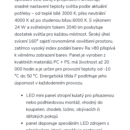
snadné nastavení teploty světla podle aktuální
potřeby – od teplé bílé 3000 K, přes neutrální
4000 K až po studenou bílou 6000 K. S výkonem
24 W a světelným tokem 2040 lm poskytuje
dostatek světla pro každou místnost. Široký úhel
svícení 160° zajistí rovnoměrné osvětlení prostoru,
zatímco vysoký index podání barev Ra >80 přispívá
k věrnému zobrazení barev. Panel je vyroben z
kvalitních materiálů PC + PS, má životnost až 20
000 hodin a je určen pro provozní teploty od -10
°C do 50 °C. Energetická třída F podtrhuje jeho
úspornost v každodenním provozu.
LED mini panel stropní kulatý pro přisazenou
nebo podhledovou montáž, vhodný do
koupelen, chodeb, ložnic, obývacích či
dětských pokojů
panel disponuje speciálním LED zdrojem s