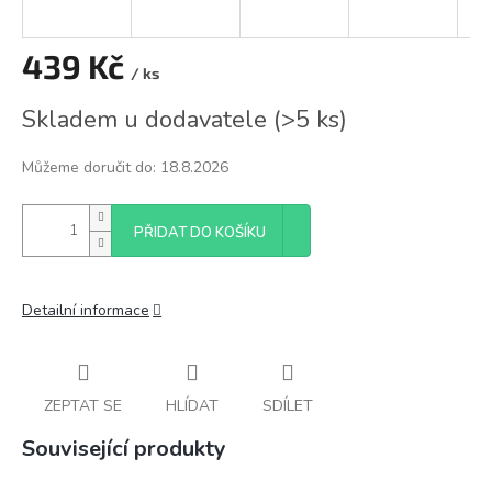
439 Kč
/ ks
Měrná
Skladem u dodavatele
(
>5 ks
)
cena:
Můžeme doručit do:
18.8.2026
PŘIDAT DO KOŠÍKU
Detailní informace
ZEPTAT SE
HLÍDAT
SDÍLET
Související produkty