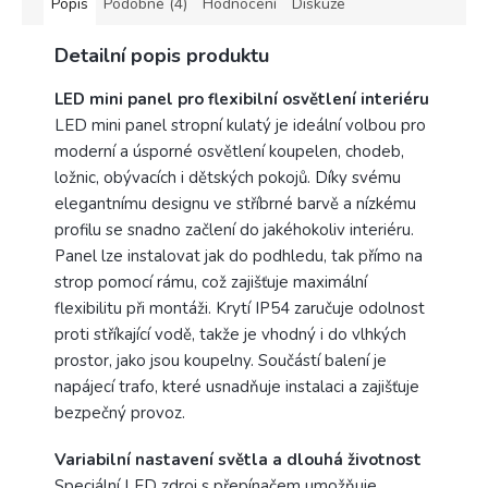
Popis
Podobné (4)
Hodnocení
Diskuze
Detailní popis produktu
LED mini panel pro flexibilní osvětlení interiéru
LED mini panel stropní kulatý je ideální volbou pro
moderní a úsporné osvětlení koupelen, chodeb,
ložnic, obývacích i dětských pokojů. Díky svému
elegantnímu designu ve stříbrné barvě a nízkému
profilu se snadno začlení do jakéhokoliv interiéru.
Panel lze instalovat jak do podhledu, tak přímo na
strop pomocí rámu, což zajišťuje maximální
flexibilitu při montáži. Krytí IP54 zaručuje odolnost
proti stříkající vodě, takže je vhodný i do vlhkých
prostor, jako jsou koupelny. Součástí balení je
napájecí trafo, které usnadňuje instalaci a zajišťuje
bezpečný provoz.
Variabilní nastavení světla a dlouhá životnost
Speciální LED zdroj s přepínačem umožňuje