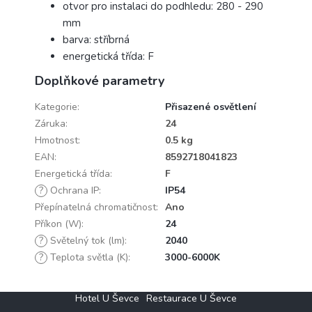
otvor pro instalaci do podhledu: 280 - 290
mm
barva: stříbrná
energetická třída: F
Doplňkové parametry
Kategorie
:
Přisazené osvětlení
Záruka
:
24
Hmotnost
:
0.5 kg
EAN
:
8592718041823
Energetická třída
:
F
?
Ochrana IP
:
IP54
Přepínatelná chromatičnost
:
Ano
Příkon (W)
:
24
?
Světelný tok (lm)
:
2040
?
Teplota světla (K)
:
3000-6000K
Z
Hotel U Ševce
Restaurace U Ševce