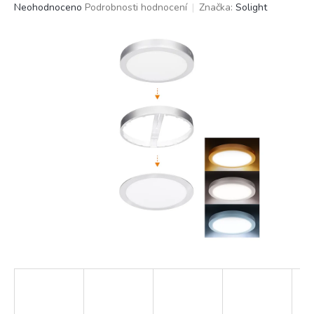
Průměrné
Neohodnoceno
Podrobnosti hodnocení
Značka:
Solight
hodnocení
produktu
je
0,0
z
5
hvězdiček.