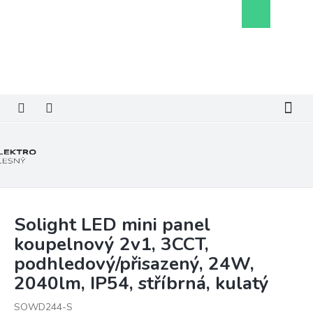
Přejít
Nákupní
na
košík
obsah
Solight LED mini panel
koupelnový 2v1, 3CCT,
podhledový/přisazený, 24W,
2040lm, IP54, stříbrná, kulatý
SOWD244-S