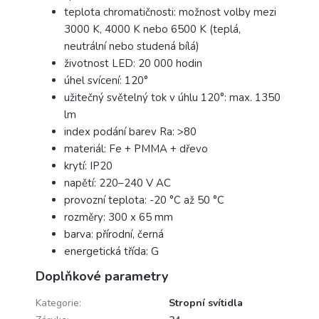
teplota chromatičnosti: možnost volby mezi
3000 K, 4000 K nebo 6500 K (teplá,
neutrální nebo studená bílá)
životnost LED: 20 000 hodin
úhel svícení: 120°
užitečný světelný tok v úhlu 120°: max. 1350
lm
index podání barev Ra: >80
materiál: Fe + PMMA + dřevo
krytí: IP20
napětí: 220–240 V AC
provozní teplota: -20 °C až 50 °C
rozměry: 300 x 65 mm
barva: přírodní, černá
energetická třída: G
Doplňkové parametry
Kategorie
:
Stropní svítidla