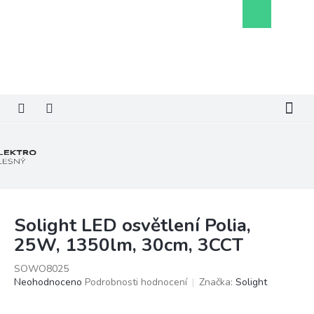
Přejít
Nákupní
na
košík
obsah
Solight LED osvětlení Polia,
25W, 1350lm, 30cm, 3CCT
SOWO8025
Průměrné
Neohodnoceno
Podrobnosti hodnocení
Značka:
Solight
hodnocení
produktu