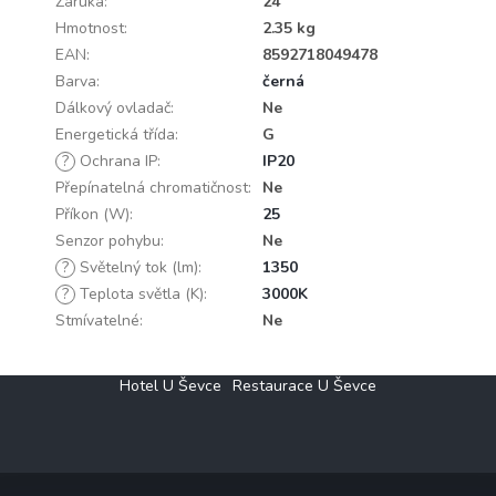
Záruka
:
24
Hmotnost
:
2.35 kg
EAN
:
8592718049478
Barva
:
černá
Dálkový ovladač
:
Ne
Energetická třída
:
G
?
Ochrana IP
:
IP20
Přepínatelná chromatičnost
:
Ne
Příkon (W)
:
25
Senzor pohybu
:
Ne
?
Světelný tok (lm)
:
1350
?
Teplota světla (K)
:
3000K
Stmívatelné
:
Ne
Z
Hotel U Ševce
Restaurace U Ševce
á
p
a
t