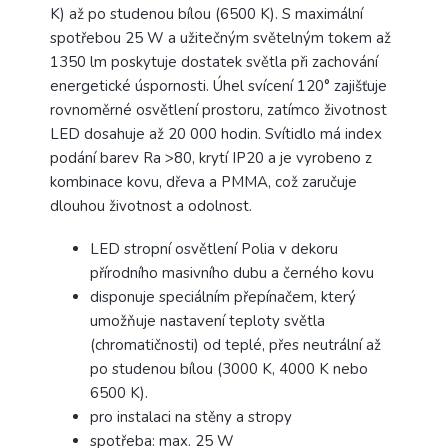
K) až po studenou bílou (6500 K). S maximální
spotřebou 25 W a užitečným světelným tokem až
1350 lm poskytuje dostatek světla při zachování
energetické úspornosti. Úhel svícení 120° zajišťuje
rovnoměrné osvětlení prostoru, zatímco životnost
LED dosahuje až 20 000 hodin. Svítidlo má index
podání barev Ra >80, krytí IP20 a je vyrobeno z
kombinace kovu, dřeva a PMMA, což zaručuje
dlouhou životnost a odolnost.
LED stropní osvětlení Polia v dekoru
přírodního masivního dubu a černého kovu
disponuje speciálním přepínačem, který
umožňuje nastavení teploty světla
(chromatičnosti) od teplé, přes neutrální až
po studenou bílou (3000 K, 4000 K nebo
6500 K).
pro instalaci na stěny a stropy
spotřeba: max. 25 W