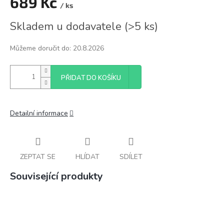
689 Kč
/ ks
Měrná
Skladem u dodavatele
(
>5 ks
)
cena:
Můžeme doručit do:
20.8.2026
PŘIDAT DO KOŠÍKU
Detailní informace
ZEPTAT SE
HLÍDAT
SDÍLET
Související produkty