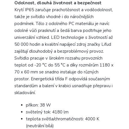
Odolnost, dlouhá životnost a bezpečnost
Krytí IP65 zaručuje prachotěsnost a voděodolnost,
takže je svítidlo vhodné i do náročnějších
podmínek. Tělo z odolného PC materiálu je navíc
odolné vůči prasknutí a šedá barva podtrhuje jeho
univerzální vzhled. LED technologie s životností až
50 000 hodin a kvalitní napájecí zdroj značky Lifud
zajišťují dlouhodobý a bezproblémový provoz.
Svítidlo pracuje v širokém rozsahu provozních
teplot od -20 °C do 55 °C a díky rozměrům 1180 x
70 x 60 mm se snadno instaluje do různých
prostor. Energetická třída F odpovídá současným
standardům a balení v krabici usnadňuje přepravu i
skladování.
příkon: 38 W
světelný tok: 4180 lm
teplota světla/chromatičnosti: 4000 K
(neutrální bílá)