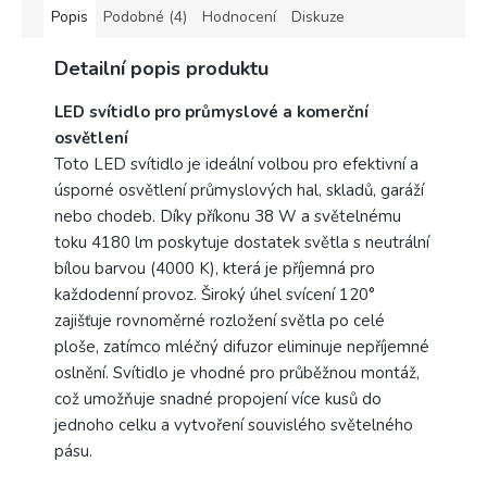
balení.
Popis
Podobné (4)
Hodnocení
Diskuze
Výrobce
Detailní popis produktu
Rabalux
LED svítidlo pro průmyslové a komerční
osvětlení
Toto LED svítidlo je ideální volbou pro efektivní a
úsporné osvětlení průmyslových hal, skladů, garáží
nebo chodeb. Díky příkonu 38 W a světelnému
toku 4180 lm poskytuje dostatek světla s neutrální
bílou barvou (4000 K), která je příjemná pro
každodenní provoz. Široký úhel svícení 120°
zajišťuje rovnoměrné rozložení světla po celé
ploše, zatímco mléčný difuzor eliminuje nepříjemné
oslnění. Svítidlo je vhodné pro průběžnou montáž,
což umožňuje snadné propojení více kusů do
jednoho celku a vytvoření souvislého světelného
pásu.