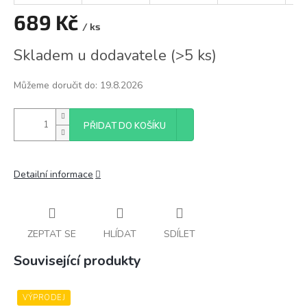
689 Kč
/ ks
Měrná
Skladem u dodavatele
(
>5 ks
)
cena:
Můžeme doručit do:
19.8.2026
PŘIDAT DO KOŠÍKU
Detailní informace
ZEPTAT SE
HLÍDAT
SDÍLET
Související produkty
VÝPRODEJ