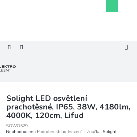
Přejít
Nákupní
na
košík
obsah
Solight LED osvětlení
prachotěsné, IP65, 38W, 4180lm,
4000K, 120cm, Lifud
SOWO529
Průměrné
Neohodnoceno
Podrobnosti hodnocení
Značka:
Solight