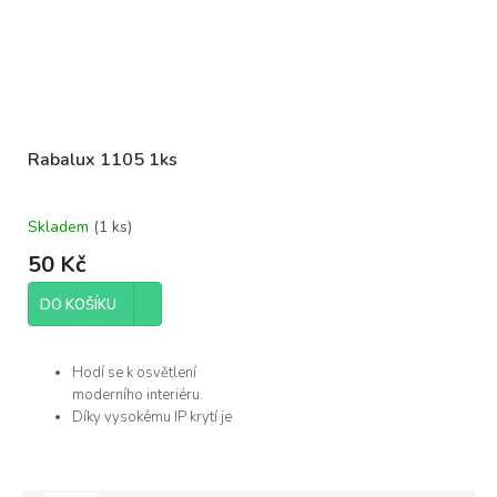
Rabalux 1105 1ks
Skladem
(
1 ks
)
50 Kč
DO KOŠÍKU
Hodí se k osvětlení
moderního interiéru.
Díky vysokému IP krytí je
můžete použít v
koupelně.
Žárovka není součástí