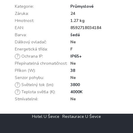
Kategorie
:
Průmyslové
Záruka
:
24
Hmotnost
:
1.27 kg
EAN
:
8592718034184
Barva
:
šedá
Dálkový ovladač
:
Ne
Energetická třída
:
F
?
Ochrana IP
:
IP65+
Přepínatelná chromatičnost
:
Ne
Příkon (W)
:
38
Senzor pohybu
:
Ne
?
Světelný tok (lm)
:
3800
?
Teplota světla (K)
:
4000K
Stmívatelné
:
Ne
Z
Hotel U Ševce
Restaurace U Ševce
á
p