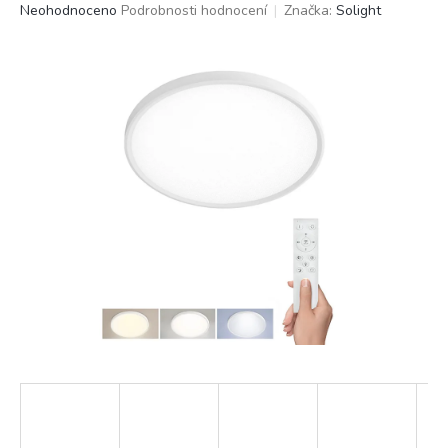
Průměrné
Neohodnoceno
Podrobnosti hodnocení
Značka:
Solight
hodnocení
produktu
je
0,0
z
5
hvězdiček.