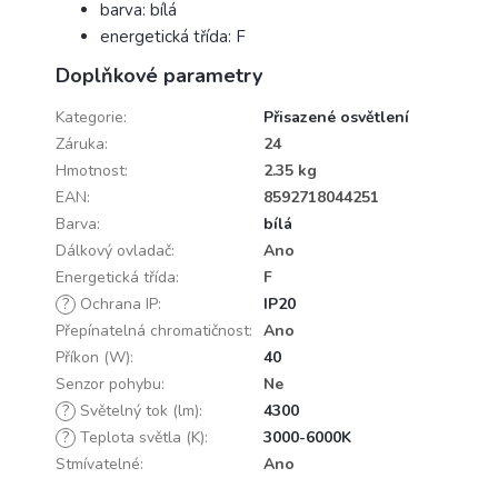
barva: bílá
energetická třída: F
Doplňkové parametry
Kategorie
:
Přisazené osvětlení
Záruka
:
24
Hmotnost
:
2.35 kg
EAN
:
8592718044251
Barva
:
bílá
Dálkový ovladač
:
Ano
Energetická třída
:
F
?
Ochrana IP
:
IP20
Přepínatelná chromatičnost
:
Ano
Příkon (W)
:
40
Senzor pohybu
:
Ne
?
Světelný tok (lm)
:
4300
?
Teplota světla (K)
:
3000-6000K
Stmívatelné
:
Ano