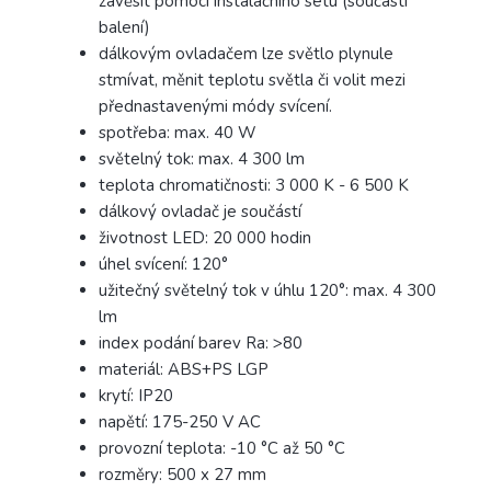
zavěsit pomocí instalačního setu (součástí
balení)
dálkovým ovladačem lze světlo plynule
stmívat, měnit teplotu světla či volit mezi
přednastavenými módy svícení.
spotřeba: max. 40 W
světelný tok: max. 4 300 lm
teplota chromatičnosti: 3 000 K - 6 500 K
dálkový ovladač je součástí
životnost LED: 20 000 hodin
úhel svícení: 120°
užitečný světelný tok v úhlu 120°: max. 4 300
lm
index podání barev Ra: >80
materiál: ABS+PS LGP
krytí: IP20
napětí: 175-250 V AC
provozní teplota: -10 °C až 50 °C
rozměry: 500 x 27 mm