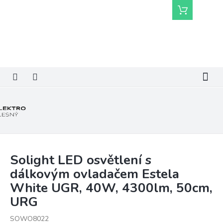
Přejít
Nákupní
na
košík
obsah
Solight LED osvětlení s
dálkovým ovladačem Estela
White UGR, 40W, 4300lm, 50cm,
URG
SOWO8022