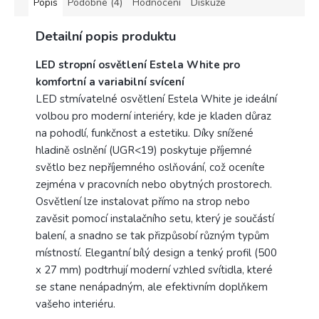
Popis
Podobné (4)
Hodnocení
Diskuze
Detailní popis produktu
LED stropní osvětlení Estela White pro
komfortní a variabilní svícení
LED stmívatelné osvětlení Estela White je ideální
volbou pro moderní interiéry, kde je kladen důraz
na pohodlí, funkčnost a estetiku. Díky snížené
hladině oslnění (UGR<19) poskytuje příjemné
světlo bez nepříjemného oslňování, což oceníte
zejména v pracovních nebo obytných prostorech.
Osvětlení lze instalovat přímo na strop nebo
zavěsit pomocí instalačního setu, který je součástí
balení, a snadno se tak přizpůsobí různým typům
místností. Elegantní bílý design a tenký profil (500
x 27 mm) podtrhují moderní vzhled svítidla, které
se stane nenápadným, ale efektivním doplňkem
vašeho interiéru.