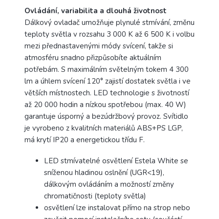
Ovládání, variabilita a dlouhá životnost
Dálkový ovladač umožňuje plynulé stmívání, změnu
teploty světla v rozsahu 3 000 K až 6 500 K i volbu
mezi přednastavenými módy svícení, takže si
atmosféru snadno přizpůsobíte aktuálním
potřebám. S maximálním světelným tokem 4 300
lm a úhlem svícení 120° zajistí dostatek světla i ve
větších místnostech. LED technologie s životností
až 20 000 hodin a nízkou spotřebou (max. 40 W)
garantuje úsporný a bezúdržbový provoz. Svítidlo
je vyrobeno z kvalitních materiálů ABS+PS LGP,
má krytí IP20 a energetickou třídu F.
LED stmívatelné osvětlení Estela White se
sníženou hladinou oslnění (UGR<19),
dálkovým ovládáním a možností změny
chromatičnosti (teploty světla)
osvětlení lze instalovat přímo na strop nebo