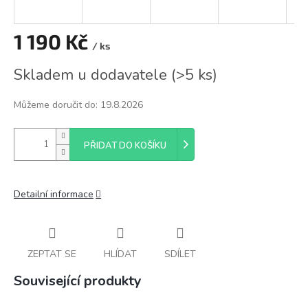
1 190 Kč
/ ks
Měrná
Skladem u dodavatele
(
>5 ks
)
cena:
Můžeme doručit do:
19.8.2026
PŘIDAT DO KOŠÍKU
Detailní informace
ZEPTAT SE
HLÍDAT
SDÍLET
Související produkty