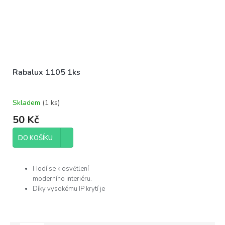
Rabalux 1105 1ks
Skladem
(
1 ks
)
50 Kč
DO KOŠÍKU
Hodí se k osvětlení
moderního interiéru.
Díky vysokému IP krytí je
můžete použít v
koupelně.
Žárovka není součástí