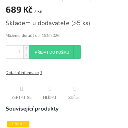
689 Kč
/ ks
Měrná
Skladem u dodavatele
(
>5 ks
)
cena:
Můžeme doručit do:
19.8.2026
PŘIDAT DO KOŠÍKU
Detailní informace
ZEPTAT SE
HLÍDAT
SDÍLET
Související produkty
VÝPRODEJ