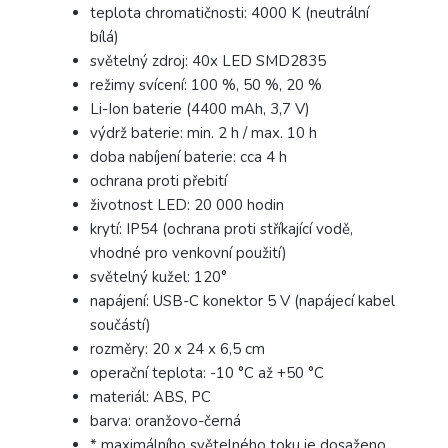
teplota chromatičnosti: 4000 K (neutrální
bílá)
světelný zdroj: 40x LED SMD2835
režimy svícení: 100 %, 50 %, 20 %
Li-Ion baterie (4400 mAh, 3,7 V)
výdrž baterie: min. 2 h / max. 10 h
doba nabíjení baterie: cca 4 h
ochrana proti přebití
životnost LED: 20 000 hodin
krytí: IP54 (ochrana proti stříkající vodě,
vhodné pro venkovní použití)
světelný kužel: 120°
napájení: USB-C konektor 5 V (napájecí kabel
součástí)
rozměry: 20 x 24 x 6,5 cm
operační teplota: -10 °C až +50 °C
materiál: ABS, PC
barva: oranžovo-černá
* maximálního světelného toku je dosaženo