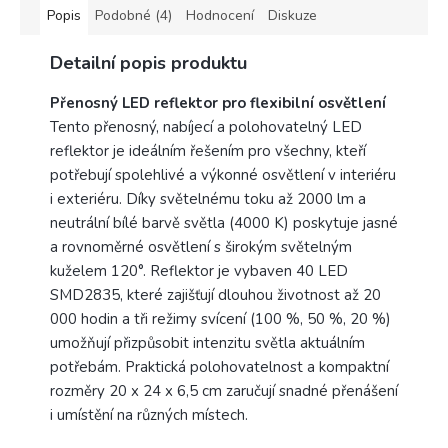
balení.
Popis
Podobné (4)
Hodnocení
Diskuze
Výrobce
Detailní popis produktu
Rabalux
Přenosný LED reflektor pro flexibilní osvětlení
Tento přenosný, nabíjecí a polohovatelný LED
reflektor je ideálním řešením pro všechny, kteří
potřebují spolehlivé a výkonné osvětlení v interiéru
i exteriéru. Díky světelnému toku až 2000 lm a
neutrální bílé barvě světla (4000 K) poskytuje jasné
a rovnoměrné osvětlení s širokým světelným
kuželem 120°. Reflektor je vybaven 40 LED
SMD2835, které zajišťují dlouhou životnost až 20
000 hodin a tři režimy svícení (100 %, 50 %, 20 %)
umožňují přizpůsobit intenzitu světla aktuálním
potřebám. Praktická polohovatelnost a kompaktní
rozměry 20 x 24 x 6,5 cm zaručují snadné přenášení
i umístění na různých místech.