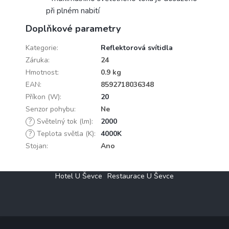
při plném nabití
Doplňkové parametry
Kategorie
:
Reflektorová svítidla
Záruka
:
24
Hmotnost
:
0.9 kg
EAN
:
8592718036348
Příkon (W)
:
20
Senzor pohybu
:
Ne
?
Světelný tok (lm)
:
2000
?
Teplota světla (K)
:
4000K
Stojan
:
Ano
Z
Hotel U Ševce
Restaurace U Ševce
á
p
a
t