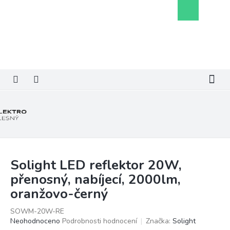
Přejít
Nákupní
na
košík
obsah
Solight LED reflektor 20W,
přenosný, nabíjecí, 2000lm,
oranžovo-černý
SOWM-20W-RE
Průměrné
Neohodnoceno
Podrobnosti hodnocení
Značka:
Solight