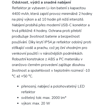
Odolnost, výdrž a snadné nabíjení
Reflektor je vybaven Li-Ion baterií s kapacitou
4400 mAh, která zajistí provoz minimálně 2 hodiny
na plný výkon a až 10 hodin při nižší intenzitě.
Nabíjení probíhá přes moderní USB-C konektor a
trvá přibližně 4 hodiny. Ochrana proti přebití
prodlužuje životnost baterie a bezpečnost
používání. Díky krytí IP54 je reflektor odolný proti
stříkající vodě a prachu, což jej činí vhodným pro
venkovní použití i v náročnějších podmínkách.
Robustní konstrukce z ABS a PC materiálu v
oranžovo-černém provedení zajišťuje dlouhou
životnost a spolehlivost v teplotním rozmezí -10
°C až +50 °C.
přenosný, nabíjecí a polohovatelný LED
reflektor
světelný tok: max. 2000 lm*
výkon: max. 20 W