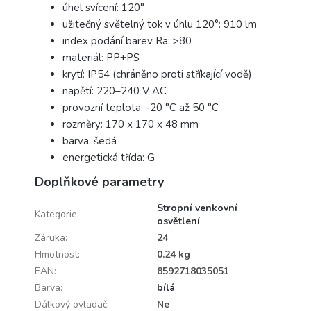
úhel svícení: 120°
užitečný světelný tok v úhlu 120°: 910 lm
index podání barev Ra: >80
materiál: PP+PS
krytí: IP54 (chráněno proti stříkající vodě)
napětí: 220–240 V AC
provozní teplota: -20 °C až 50 °C
rozměry: 170 x 170 x 48 mm
barva: šedá
energetická třída: G
Doplňkové parametry
Stropní venkovní
Kategorie
:
osvětlení
Záruka
:
24
Hmotnost
:
0.24 kg
EAN
:
8592718035051
Barva
:
bílá
Dálkový ovladač
:
Ne