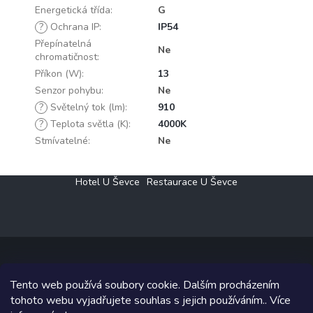
Energetická třída
:
G
?
Ochrana IP
:
IP54
Přepínatelná
Ne
chromatičnost
:
Příkon (W)
:
13
Senzor pohybu
:
Ne
?
Světelný tok (lm)
:
910
?
Teplota světla (K)
:
4000K
Stmívatelné
:
Ne
Z
Hotel U Ševce
Restaurace U Ševce
á
p
a
t
í
Tento web používá soubory cookie. Dalším procházením
Copyright 2026
Elektro Klesný s.r.o.
. Všechna práva vyhrazena.
tohoto webu vyjadřujete souhlas s jejich používáním.. Více