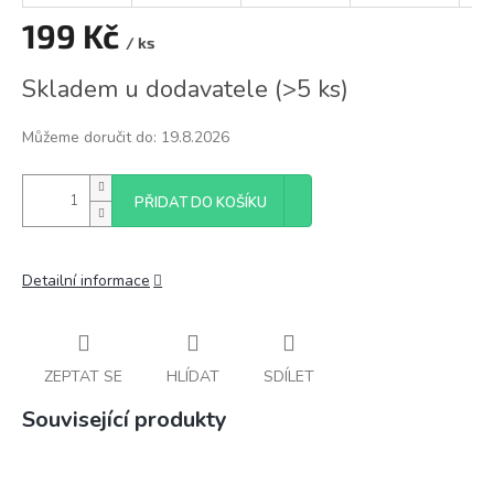
199 Kč
/ ks
Měrná
Skladem u dodavatele
(
>5 ks
)
cena:
Můžeme doručit do:
19.8.2026
PŘIDAT DO KOŠÍKU
Detailní informace
ZEPTAT SE
HLÍDAT
SDÍLET
Související produkty