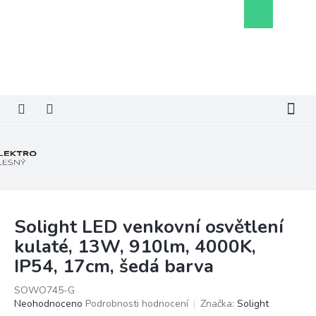
Přejít
Nákupní
na
košík
obsah
Solight LED venkovní osvětlení
kulaté, 13W, 910lm, 4000K,
IP54, 17cm, šedá barva
SOWO745-G
Průměrné
Neohodnoceno
Podrobnosti hodnocení
Značka:
Solight