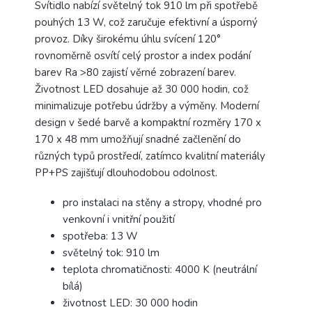
Svítidlo nabízí světelný tok 910 lm při spotřebě
pouhých 13 W, což zaručuje efektivní a úsporný
provoz. Díky širokému úhlu svícení 120°
rovnoměrně osvítí celý prostor a index podání
barev Ra >80 zajistí věrné zobrazení barev.
Životnost LED dosahuje až 30 000 hodin, což
minimalizuje potřebu údržby a výměny. Moderní
design v šedé barvě a kompaktní rozměry 170 x
170 x 48 mm umožňují snadné začlenění do
různých typů prostředí, zatímco kvalitní materiály
PP+PS zajišťují dlouhodobou odolnost.
pro instalaci na stěny a stropy, vhodné pro
venkovní i vnitřní použití
spotřeba: 13 W
světelný tok: 910 lm
teplota chromatičnosti: 4000 K (neutrální
bílá)
životnost LED: 30 000 hodin