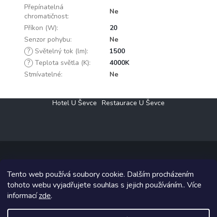
Přepínatelná
Ne
chromatičnost
:
Příkon (W)
:
20
Senzor pohybu
:
Ne
?
Světelný tok (lm)
:
1500
?
Teplota světla (K)
:
4000K
Stmívatelné
:
Ne
Z
Hotel U Ševce
Restaurace U Ševce
á
p
a
t
í
Tento web používá soubory cookie. Dalším procházením
Copyright 2026
Elektro Klesný s.r.o.
. Všechna práva vyhrazena.
tohoto webu vyjadřujete souhlas s jejich používáním.. Více
informací
zde
.
Grafický návrh vytvořil a na Shoptet implementoval
Tomáš Hlad
&
Shoptetak.cz
.