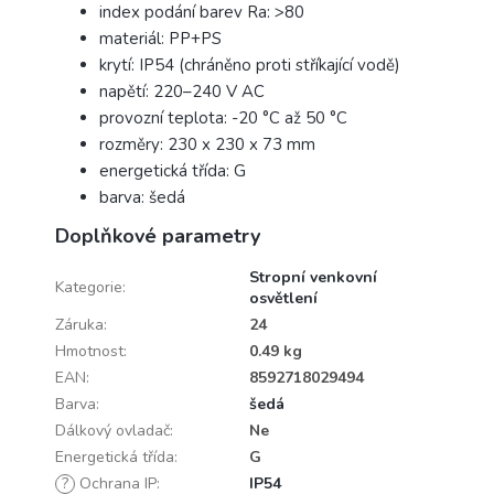
index podání barev Ra: >80
materiál: PP+PS
krytí: IP54 (chráněno proti stříkající vodě)
napětí: 220–240 V AC
provozní teplota: -20 °C až 50 °C
rozměry: 230 x 230 x 73 mm
energetická třída: G
barva: šedá
Doplňkové parametry
Stropní venkovní
Kategorie
:
osvětlení
Záruka
:
24
Hmotnost
:
0.49 kg
EAN
:
8592718029494
Barva
:
šedá
Dálkový ovladač
:
Ne
Energetická třída
:
G
?
Ochrana IP
:
IP54