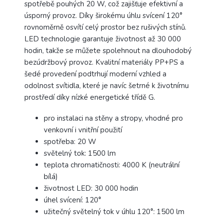
spotřebě pouhých 20 W, což zajišťuje efektivní a
úsporný provoz. Díky širokému úhlu svícení 120°
rovnoměrně osvítí celý prostor bez rušivých stínů.
LED technologie garantuje životnost až 30 000
hodin, takže se můžete spolehnout na dlouhodobý
bezúdržbový provoz. Kvalitní materiály PP+PS a
šedé provedení podtrhují moderní vzhled a
odolnost svítidla, které je navíc šetrné k životnímu
prostředí díky nízké energetické třídě G.
pro instalaci na stěny a stropy, vhodné pro
venkovní i vnitřní použití
spotřeba: 20 W
světelný tok: 1500 lm
teplota chromatičnosti: 4000 K (neutrální
bílá)
životnost LED: 30 000 hodin
úhel svícení: 120°
užitečný světelný tok v úhlu 120°: 1500 lm