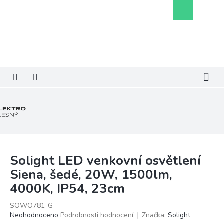
Přejít
Nákupní
na
košík
obsah
Solight LED venkovní osvětlení
Siena, šedé, 20W, 1500lm,
4000K, IP54, 23cm
SOWO781-G
Průměrné
Neohodnoceno
Podrobnosti hodnocení
Značka:
Solight