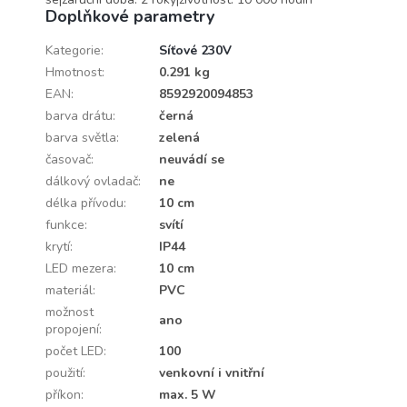
Doplňkové parametry
Kategorie
:
Síťové 230V
Hmotnost
:
0.291 kg
EAN
:
8592920094853
barva drátu
:
černá
barva světla
:
zelená
časovač
:
neuvádí se
dálkový ovladač
:
ne
délka přívodu
:
10 cm
funkce
:
svítí
krytí
:
IP44
LED mezera
:
10 cm
materiál
:
PVC
možnost
ano
propojení
:
počet LED
:
100
použití
:
venkovní i vnitřní
příkon
:
max. 5 W