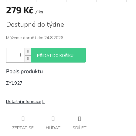
279 Kč
/ ks
Měrná
Dostupné do týdne
cena:
Můžeme doručit do:
24.8.2026
PŘIDAT DO KOŠÍKU
Popis produktu
ZY1927
Detailní informace
ZEPTAT SE
HLÍDAT
SDÍLET