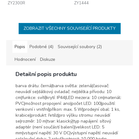
ZY2300R
ZY1444
ZOBRAZIT VŠECHNY SOUVISEJÍCÍ PRODUKTY
Popis
Podobné (4)
Související soubory (2)
Hodnocení
Diskuze
Detailní popis produktu
barva drátu: černá|barva světla: zelená|časovač:
neuvádí se|dálkový ovladač: ne|délka přívodu: 10
cm|funkce: svítí|krytí: IP44|LED mezera: 10 cm|materiál:
PVC|možnost propojení: ano|počet LED: 100|použití:
venkovní i vnitřní|příkon: max. 5 W|prodejní obal: 1 ks,
krabice|produkt: řetěz|pro výšku stromu: neuvádí
se|rozměr: 10 m|tvar: klasický|typ napájení: síťový
adaptér (není součástí balení)|velikost LED: 5
mm|vstupní napětí: 30 V DC|výstupní napětí: neuvádí
se|záruční doba: 2 roky|životnost: 10 000 hodin