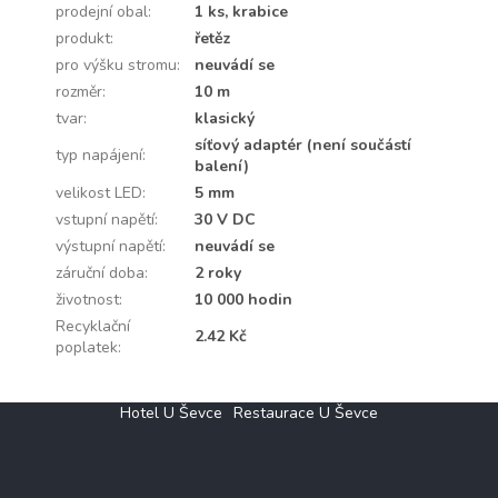
prodejní obal
:
1 ks, krabice
produkt
:
řetěz
pro výšku stromu
:
neuvádí se
rozměr
:
10 m
tvar
:
klasický
síťový adaptér (není součástí
typ napájení
:
balení)
velikost LED
:
5 mm
vstupní napětí
:
30 V DC
výstupní napětí
:
neuvádí se
záruční doba
:
2 roky
životnost
:
10 000 hodin
Recyklační
2.42 Kč
poplatek
:
Z
Hotel U Ševce
Restaurace U Ševce
á
p
a