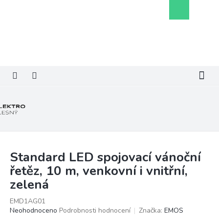
Přejít
Nákupní
na
košík
obsah
Standard LED spojovací vánoční
řetěz, 10 m, venkovní i vnitřní,
zelená
EMD1AG01
Průměrné
Neohodnoceno
Podrobnosti hodnocení
Značka:
EMOS