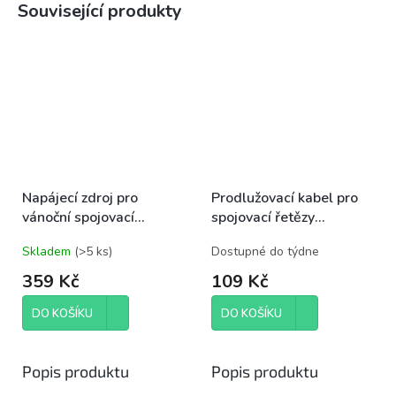
Související produkty
Napájecí zdroj pro
Prodlužovací kabel pro
vánoční spojovací
spojovací řetězy
osvětlení Standard/Profi,
Standard černý, 10 m,
Skladem
(
>5 ks
)
Dostupné do týdne
venkovní i vnitřní,
venkovní i vnitřní
ovladač
359 Kč
109 Kč
DO KOŠÍKU
DO KOŠÍKU
Popis produktu
Popis produktu