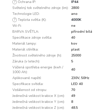
?
Ochrana IP
:
IP44
Světelný tok světelného zdroje (lm)
:
2800
Technologie LED
:
ano
?
Teplota světla (K)
:
4000K
Wi-Fi
:
ne
BARVA SVĚTLA
:
přírodní bílá
Specifikace zdroje světla
:
40
Materiál lampy
:
kov
Materiál stínítka
:
plast
Životnost světelného zdroje (h)
:
25000
Záruka (v letech)
:
5
Vážená spotřeba energie (kwh /
40
1000 Ah)
:
Aplikované napětí
:
230V, 50Hz
Specifikace svítidla
:
LED 40
Vzdálenost od stropu
:
70
Jedinečná velikost krabice X (cm)
:
49
Jedinečná velikost krabice Y (cm)
:
8
Jedinečná velikost krabice Z (cm)
:
48.5