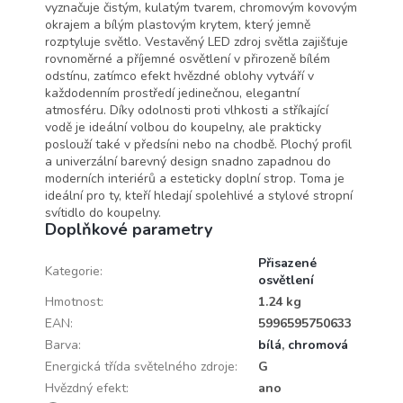
vyznačuje čistým, kulatým tvarem, chromovým kovovým
okrajem a bílým plastovým krytem, který jemně
rozptyluje světlo. Vestavěný LED zdroj světla zajišťuje
rovnoměrné a příjemné osvětlení v přirozeně bílém
odstínu, zatímco efekt hvězdné oblohy vytváří v
každodenním prostředí jedinečnou, elegantní
atmosféru. Díky odolnosti proti vlhkosti a stříkající
vodě je ideální volbou do koupelny, ale prakticky
poslouží také v předsíni nebo na chodbě. Plochý profil
a univerzální barevný design snadno zapadnou do
moderních interiérů a esteticky doplní strop. Toma je
ideální pro ty, kteří hledají spolehlivé a stylové stropní
svítidlo do koupelny.
Doplňkové parametry
Přisazené
Kategorie
:
osvětlení
Hmotnost
:
1.24 kg
EAN
:
5996595750633
Barva
:
bílá
,
chromová
Energická třída světelného zdroje
:
G
Hvězdný efekt
:
ano