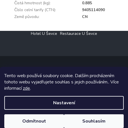
Čistá hmotnost (kg)
:
0.885
Číslo celní tarify (CTN)
:
9405114090
Země původu
:
CN
Z
Hotel U Ševce
Restaurace U Ševce
á
p
a
t
í
Tento web používá soubory cookie. Dalším procházením
Copyright 2026
Elektro Klesný s.r.o.
. Všechna práva vyhrazena.
tohoto webu vyjadřujete souhlas s jejich používáním.. Více
informací
zde
.
Grafický návrh vytvořil a na Shoptet implementoval
Tomáš Hlad
&
Shoptetak.cz
.
Nastavení
Vytvořil Shoptet
Odmítnout
Souhlasím