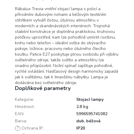
Rabalux
Rábalux Trevia vnitřní stojací lampa s policí a
přírodními dubovými nohami a béžovým textilním
stínítkem vytváří čistou, útulnou atmosféru v
moderních a skandinávských interiérech. Trojnohá
stabilní konstrukce je doplněna praktickou, kruhovou
poličkou uprostřed, kam lze pohodlně umístit rostlinu,
knihu nebo telefon – ideální volba do obývacího
pokoje, ložnice, pracovny nebo útulného čtecího
koutku. Patice E27 poskytuje plnou svobodu při výběru
světelného zdroje, takže světlo a atmosféru lze
snadno přizpůsobit. Nožní spínač zajišťuje pohodlné,
rychlé ovládání. Nadčasový design harmonicky zapadá
jak k světlému, tak k tmavšímu nábytku. Lampa je
dodávána bez světelného zdroje.
Doplňkové parametry
Kategorie
:
Stojací lampy
Hmotnost
:
2.8 kg
EAN
:
5996595741082
Barva
:
dub
,
béžová
?
Ochrana IP
:
IP20