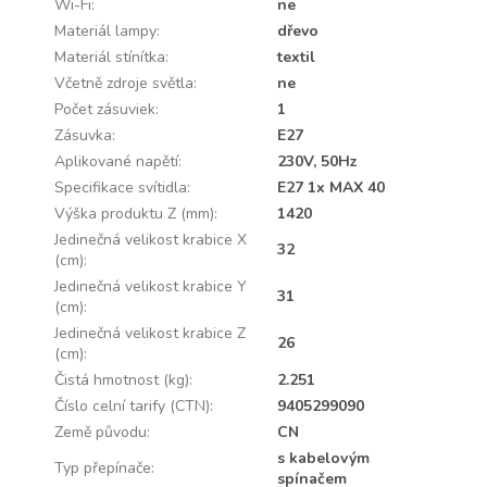
Wi-Fi
:
ne
Materiál lampy
:
dřevo
Materiál stínítka
:
textil
Včetně zdroje světla
:
ne
Počet zásuviek
:
1
Zásuvka
:
E27
Aplikované napětí
:
230V, 50Hz
Specifikace svítidla
:
E27 1x MAX 40
Výška produktu Z (mm)
:
1420
Jedinečná velikost krabice X
32
(cm)
:
Jedinečná velikost krabice Y
31
(cm)
:
Jedinečná velikost krabice Z
26
(cm)
:
Čistá hmotnost (kg)
:
2.251
Číslo celní tarify (CTN)
:
9405299090
Země původu
:
CN
s kabelovým
Typ přepínače
:
spínačem