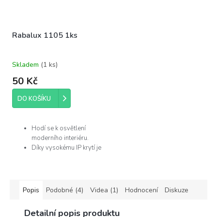
Rabalux 1105 1ks
Skladem
(
1 ks
)
50 Kč
DO KOŠÍKU
Hodí se k osvětlení
moderního interiéru.
Díky vysokému IP krytí je
můžete použít v
koupelně.
Žárovka není součástí
balení.
Popis
Podobné (4)
Videa (1)
Hodnocení
Diskuze
Výrobce
Detailní popis produktu