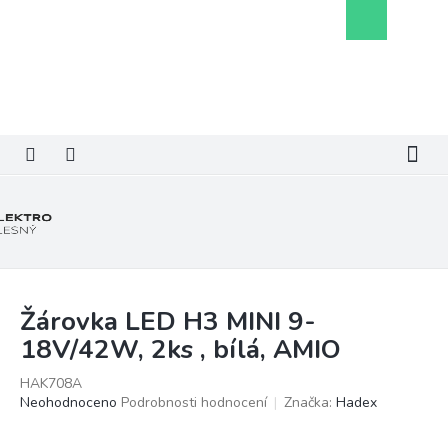
Přejít
Nákupní
na
košík
obsah
Žárovka LED H3 MINI 9-
18V/42W, 2ks , bílá, AMIO
HAK708A
Průměrné
Neohodnoceno
Podrobnosti hodnocení
Značka:
Hadex
hodnocení
produktu