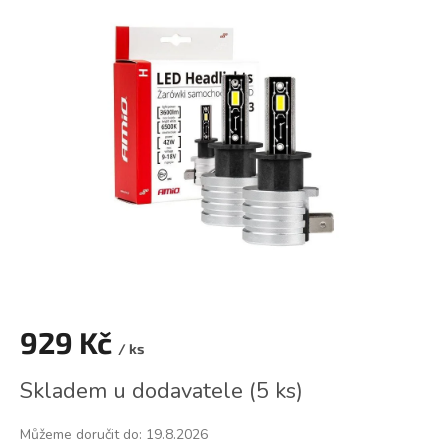
je
0,0
z
5
hvězdiček.
929 Kč
/ ks
Měrná
Skladem u dodavatele
(
5 ks
)
cena:
Můžeme doručit do:
19.8.2026