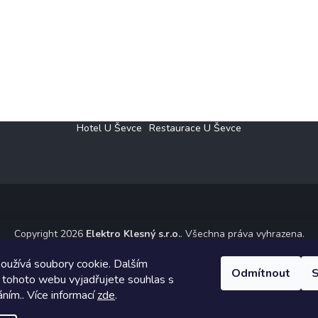
Hotel U Ševce
Restaurace U Ševce
Copyright 2026
Elektro Klesný s.r.o.
. Všechna práva vyhrazena.
ický návrh vytvořil a na Shoptet implementoval
Tomáš Hlad
&
Shoptet
oužívá soubory cookie. Dalším
Odmítnout
S
 tohoto webu vyjadřujete souhlas s
Vytvořil Shoptet
áním.. Více informací
zde
.