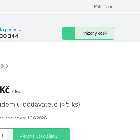
omu nebo bytu
Přihlášení
cká podpora:
Nákupní
Prázdný košík
30 344
košík
843
 Kč
/ ks
á
adem u dodavatele
(
>5 ks
)
e doručit do:
19.8.2026
PŘIDAT DO KOŠÍKU