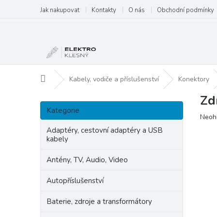
Přejít
Jak nakupovat
Kontakty
O nás
Obchodní podmínky
na
obsah
Domů
Kabely, vodiče a příslušenství
Konektory
Zd
P
Přeskočit
o
Kategorie
kategorie
Prům
Neoh
s
hodn
t
Adaptéry, cestovní adaptéry a USB
produ
kabely
r
je
a
0,0
Antény, TV, Audio, Video
n
z
5
n
Autopříslušenství
hvězd
í
p
Baterie, zdroje a transformátory
a
n