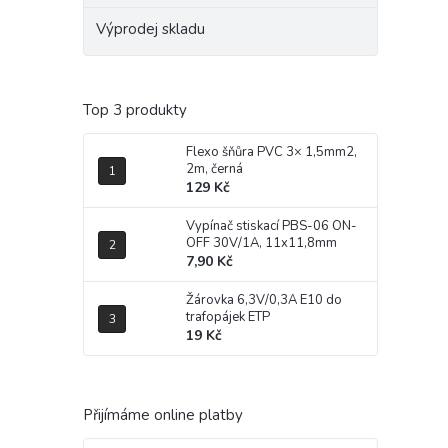
Výprodej skladu
Top 3 produkty
Flexo šňůra PVC 3× 1,5mm2,
2m, černá
129 Kč
Vypínač stiskací PBS-06 ON-
OFF 30V/1A, 11x11,8mm
7,90 Kč
Žárovka 6,3V/0,3A E10 do
trafopájek ETP
19 Kč
Přijímáme online platby