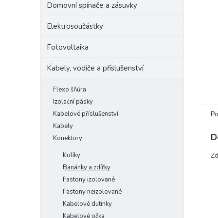
Domovní spínače a zásuvky
e
l
Elektrosoučástky
Fotovoltaika
Kabely, vodiče a příslušenství
Flexo šňůra
Izolační pásky
Po
Kabelové příslušenství
Kabely
D
Konektory
Zd
Kolíky
Banánky a zdířky
Fastony izolované
Fastony neizolované
Kabelové dutinky
Kabelové očka