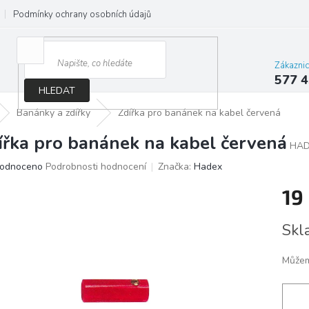
Podmínky ochrany osobních údajů
Jak správně vybrat osvětlení do d
Zákazni
577 4
HLEDAT
Banánky a zdířky
Zdířka pro banánek na kabel červená
ířka pro banánek na kabel červená
HAD
ěrné
odnoceno
Podrobnosti hodnocení
Značka:
Hadex
ocení
19
ktu
Měrn
Skl
cena:
iček.
Můžem