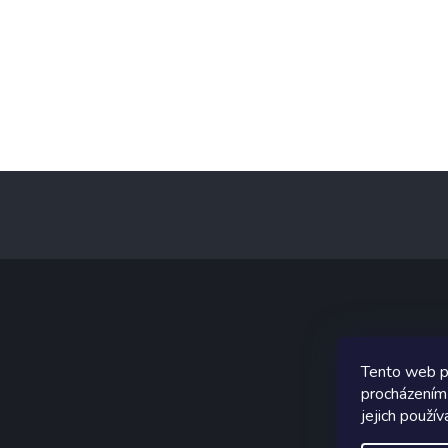
Z
á
p
a
t
í
Graf
Tento web p
procházením
jejich použív