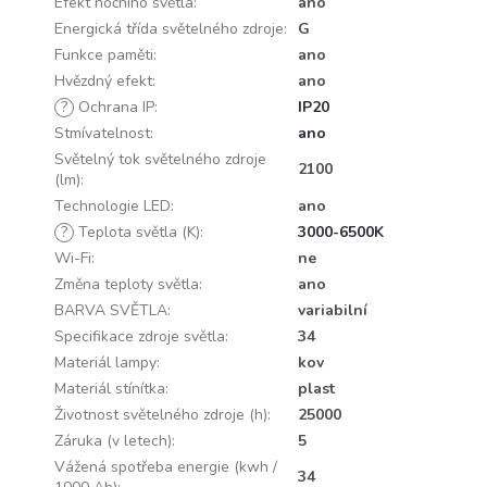
Efekt nočního světla
:
ano
Energická třída světelného zdroje
:
G
Funkce paměti
:
ano
Hvězdný efekt
:
ano
?
Ochrana IP
:
IP20
Stmívatelnost
:
ano
Světelný tok světelného zdroje
2100
(lm)
:
Technologie LED
:
ano
?
Teplota světla (K)
:
3000-6500K
Wi-Fi
:
ne
Změna teploty světla
:
ano
BARVA SVĚTLA
:
variabilní
Specifikace zdroje světla
:
34
Materiál lampy
:
kov
Materiál stínítka
:
plast
Životnost světelného zdroje (h)
:
25000
Záruka (v letech)
:
5
Vážená spotřeba energie (kwh /
34