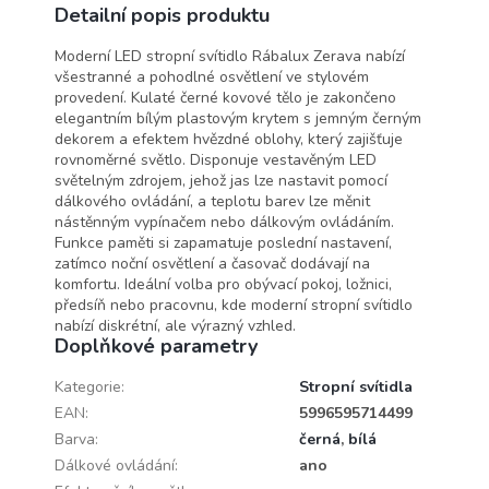
Detailní popis produktu
Moderní LED stropní svítidlo Rábalux Zerava nabízí
všestranné a pohodlné osvětlení ve stylovém
provedení. Kulaté černé kovové tělo je zakončeno
elegantním bílým plastovým krytem s jemným černým
dekorem a efektem hvězdné oblohy, který zajišťuje
rovnoměrné světlo. Disponuje vestavěným LED
světelným zdrojem, jehož jas lze nastavit pomocí
dálkového ovládání, a teplotu barev lze měnit
nástěnným vypínačem nebo dálkovým ovládáním.
Funkce paměti si zapamatuje poslední nastavení,
zatímco noční osvětlení a časovač dodávají na
komfortu. Ideální volba pro obývací pokoj, ložnici,
předsíň nebo pracovnu, kde moderní stropní svítidlo
nabízí diskrétní, ale výrazný vzhled.
Doplňkové parametry
Kategorie
:
Stropní svítidla
EAN
:
5996595714499
Barva
:
černá
,
bílá
Dálkové ovládání
:
ano