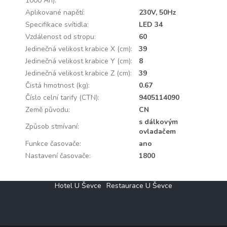
1000 Ah)
:
Aplikované napětí
:
230V, 50Hz
Specifikace svítidla
:
LED 34
Vzdálenost od stropu
:
60
Jedinečná velikost krabice X (cm)
:
39
Jedinečná velikost krabice Y (cm)
:
8
Jedinečná velikost krabice Z (cm)
:
39
Čistá hmotnost (kg)
:
0.67
Číslo celní tarify (CTN)
:
9405114090
Země původu
:
CN
s dálkovým
Způsob stmívaní
:
ovladačem
Funkce časovače
:
ano
Nastavení časovače
:
1800
Z
Hotel U Ševce
Restaurace U Ševce
á
p
a