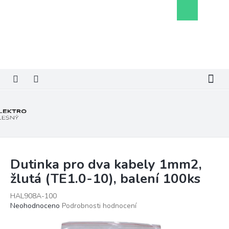
Přejít
Nákupní
na
košík
obsah
Dutinka pro dva kabely 1mm2,
žlutá (TE1.0-10), balení 100ks
HAL908A-100
Průměrné
Neohodnoceno
Podrobnosti hodnocení
hodnocení
produktu