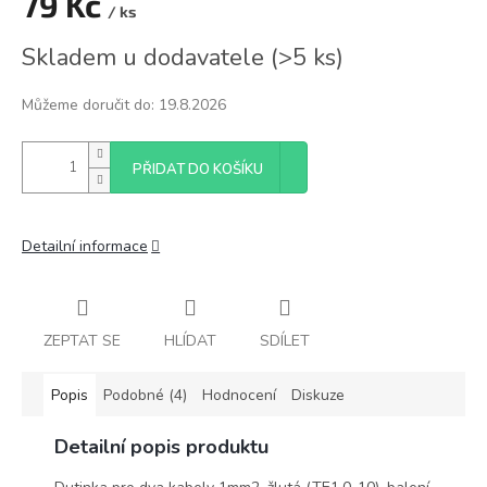
79 Kč
/ ks
Měrná
Skladem u dodavatele
(
>5 ks
)
cena:
Můžeme doručit do:
19.8.2026
PŘIDAT DO KOŠÍKU
Detailní informace
ZEPTAT SE
HLÍDAT
SDÍLET
Popis
Podobné (4)
Hodnocení
Diskuze
Detailní popis produktu