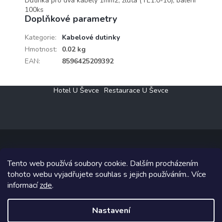
Dutinka pro dva kabely 1mm2, žlutá (TE1.0-10), balení
100ks
Doplňkové parametry
Kategorie
:
Kabelové dutinky
Hmotnost
:
0.02 kg
EAN
:
8596425209392
Z
Hotel U Ševce
Restaurace U Ševce
á
p
a
t
í
Tento web používá soubory cookie. Dalším procházením
Copyright 2026
Elektro Klesný s.r.o.
. Všechna práva vyhrazena.
tohoto webu vyjadřujete souhlas s jejich používáním.. Více
informací
zde
.
Grafický návrh vytvořil a na Shoptet implementoval
Tomáš Hlad
&
Shoptetak.cz
.
Nastavení