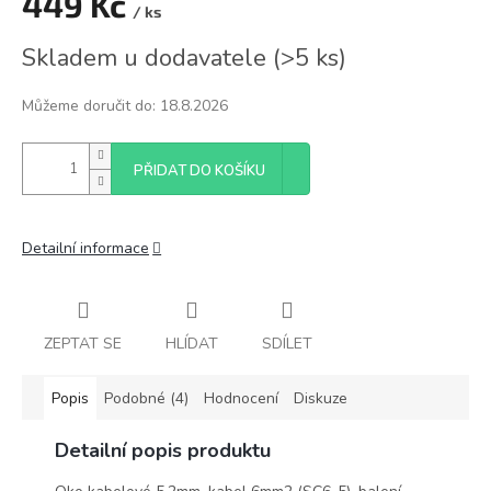
449 Kč
/ ks
Měrná
Skladem u dodavatele
(
>5 ks
)
cena:
Můžeme doručit do:
18.8.2026
PŘIDAT DO KOŠÍKU
Detailní informace
ZEPTAT SE
HLÍDAT
SDÍLET
Popis
Podobné (4)
Hodnocení
Diskuze
Detailní popis produktu