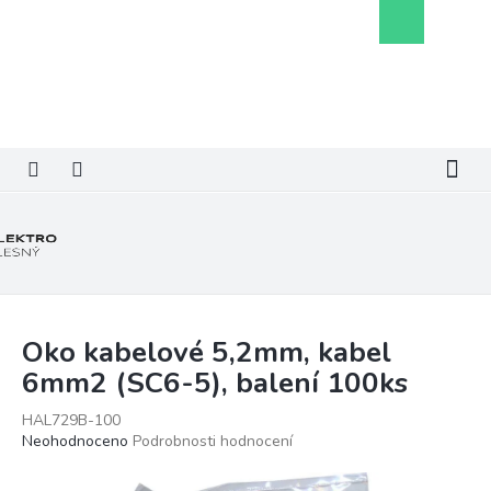
Přejít
Nákupní
na
košík
obsah
Oko kabelové 5,2mm, kabel
6mm2 (SC6-5), balení 100ks
HAL729B-100
Průměrné
Neohodnoceno
Podrobnosti hodnocení
hodnocení
produktu