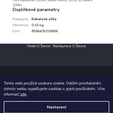
Oko kabelové 5,2mm, kabel 6mm2 (SC6-5), balení
100ks
Doplňkové parametry
Kategorie
:
Kabelové očka
Hmotnost
:
0.16 kg
EAN
:
8596425224906
Z
Hotel U Ševce
Restaurace U Ševce
á
p
a
t
í
Tento web používá soubory cookie. Dalším procházením
Copyright 2026
Elektro Klesný s.r.o.
. Všechna práva vyhrazena.
tohoto webu vyjadřujete souhlas s jejich používáním.. Více
informací
zde
.
Grafický návrh vytvořil a na Shoptet implementoval
Tomáš Hlad
&
Shoptetak.cz
.
Nastavení