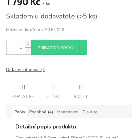
1 790 Kč
/ ks
Měrná
Skladem u dodavatele
(
>5 ks
)
cena:
Můžeme doručit do:
20.8.2026
PŘIDAT DO KOŠÍKU
Detailní informace
ZEPTAT SE
HLÍDAT
SDÍLET
Popis
Podobné (4)
Hodnocení
Diskuze
Detailní popis produktu