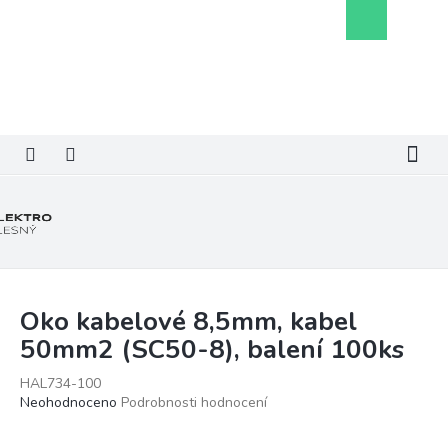
Přejít
Nákupní
na
košík
obsah
Oko kabelové 8,5mm, kabel
50mm2 (SC50-8), balení 100ks
HAL734-100
Průměrné
Neohodnoceno
Podrobnosti hodnocení
hodnocení
produktu