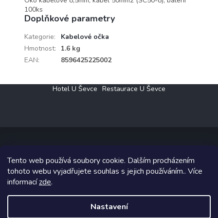
Oko kabelové 8,5mm, kabel 50mm2 (SC50-8), balení
100ks
Doplňkové parametry
Kategorie
:
Kabelové očka
Hmotnost
:
1.6 kg
EAN
:
8596425225002
Z
Hotel U Ševce
Restaurace U Ševce
á
p
a
t
í
Tento web používá soubory cookie. Dalším procházením
Copyright 2026
Elektro Klesný s.r.o.
. Všechna práva vyhrazena.
tohoto webu vyjadřujete souhlas s jejich používáním.. Více
informací
zde
.
Grafický návrh vytvořil a na Shoptet implementoval
Tomáš Hlad
&
Shoptetak.cz
.
Nastavení