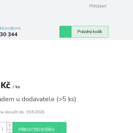
omu nebo bytu
Přihlášení
cká podpora:
Nákupní
Prázdný košík
30 344
košík
 Kč
/ ks
á
adem u dodavatele
(
>5 ks
)
e doručit do:
19.8.2026
PŘIDAT DO KOŠÍKU