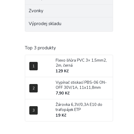
Zvonky
Výprodej skladu
Top 3 produkty
Flexo šňůra PVC 3× 1,5mm2,
2m, černá
129 Kč
Vypínač stiskací PBS-06 ON-
OFF 30V/1A, 11x11,8mm
7,90 Kč
Žárovka 6,3V/0,3A E10 do
trafopájek ETP
19 Kč