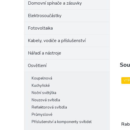
Domovní spínače a zásuvky
e
l
Elektrosoučástky
Fotovoltaika
Kabely, vodiče a příslušenství
Nářadí a nástroje
Sou
Osvětlení
Koupelnová
VÝ
Kuchyňské
Noční světýlka
Nouzová svítidla
Reflektorová svítidla
Průmyslové
Příslušenství a komponenty svítidel
Rab