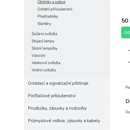
Objímky a patice
Ostatní příslušenství
Předřadníky
50
Startéry
DO
Solární svítidla
Stojací lampy
Stolní lampičky
Vánoční
Venkovní svítidla
Vnitřní svítidla
Ovládací a signalizační přístroje
Po
Výr
Počítačové příslušenství
D
Raba
Prodlužky, zásuvky a rozbočky
Re
Průmyslové vidlice, zásuvky a kabely