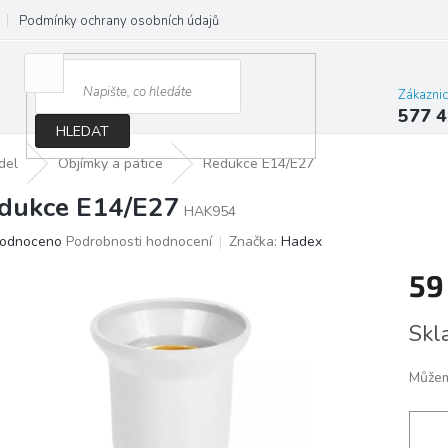
Podmínky ochrany osobních údajů
Jak správně vybrat osvětlení do d
Zákazni
577 4
HLEDAT
del
Objímky a patice
Redukce E14/E27
dukce E14/E27
HAK954
ěrné
odnoceno
Podrobnosti hodnocení
Značka:
Hadex
ocení
59
ktu
Měrn
Skl
cena:
iček.
Můžem