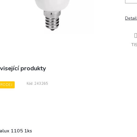
Detail
TI
visející produkty
Kód:
243265
PRODEJ
alux 1105 1ks