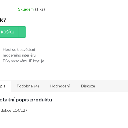
Skladem
(
1 ks
)
 Kč
 KOŠÍKU
Hodí se k osvětlení
moderního interiéru.
Díky vysokému IP krytí je
můžete použít v
koupelně.
Žárovka není součástí
balení.
pis
Podobné (4)
Hodnocení
Diskuze
obce
etailní popis produktu
lux
dukce E14/E27