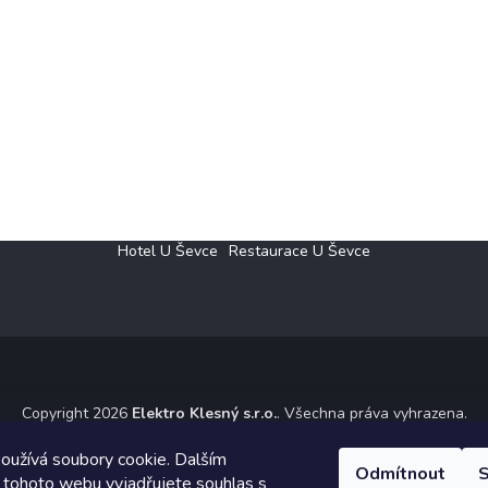
Hotel U Ševce
Restaurace U Ševce
Copyright 2026
Elektro Klesný s.r.o.
. Všechna práva vyhrazena.
ický návrh vytvořil a na Shoptet implementoval
Tomáš Hlad
&
Shoptet
oužívá soubory cookie. Dalším
Odmítnout
S
 tohoto webu vyjadřujete souhlas s