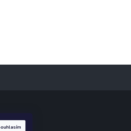
ak.cz
.
ouhlasím