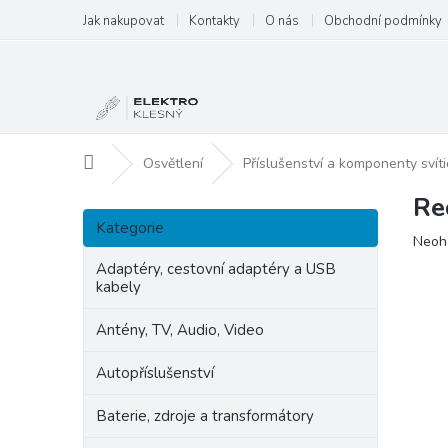
Přejít
Jak nakupovat
Kontakty
O nás
Obchodní podmínky
na
obsah
Domů
Osvětlení
Příslušenství a komponenty svíti
Re
P
Přeskočit
o
Kategorie
kategorie
Prům
Neoh
s
hodn
t
Adaptéry, cestovní adaptéry a USB
produ
kabely
r
je
a
0,0
Antény, TV, Audio, Video
n
z
5
n
Autopříslušenství
hvězd
í
p
Baterie, zdroje a transformátory
a
n