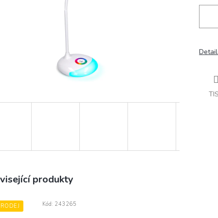
Detail
TI
visející produkty
Kód:
243265
PRODEJ