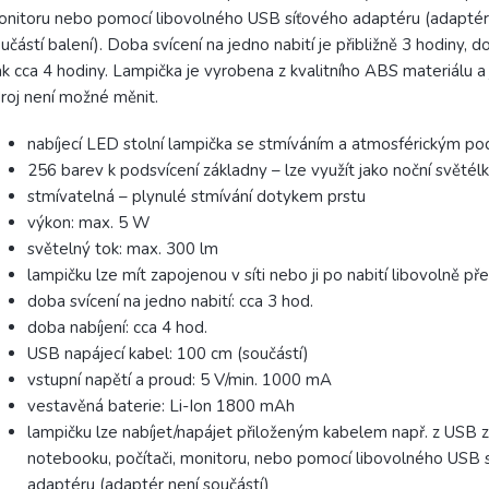
nitoru nebo pomocí libovolného USB síťového adaptéru (adaptér
učástí balení). Doba svícení na jedno nabití je přibližně 3 hodiny, d
k cca 4 hodiny. Lampička je vyrobena z kvalitního ABS materiálu a 
roj není možné měnit.
nabíjecí LED stolní lampička se stmíváním a atmosférickým po
256 barev k podsvícení základny – lze využít jako noční světél
stmívatelná – plynulé stmívání dotykem prstu
výkon: max. 5 W
světelný tok: max. 300 lm
lampičku lze mít zapojenou v síti nebo ji po nabití libovolně př
doba svícení na jedno nabití: cca 3 hod.
doba nabíjení: cca 4 hod.
USB napájecí kabel: 100 cm (součástí)
vstupní napětí a proud: 5 V/min. 1000 mA
vestavěná baterie: Li-Ion 1800 mAh
lampičku lze nabíjet/napájet přiloženým kabelem např. z USB z
notebooku, počítači, monitoru, nebo pomocí libovolného USB 
adaptéru (adaptér není součástí)