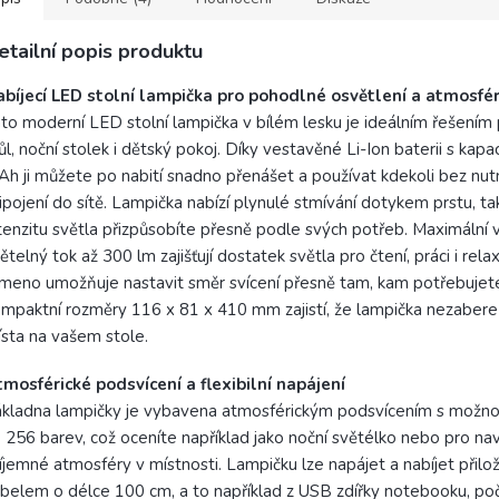
obce
etailní popis produktu
lux
abíjecí LED stolní lampička pro pohodlné osvětlení a atmosfé
to moderní LED stolní lampička v bílém lesku je ideálním řešením 
ůl, noční stolek i dětský pokoj. Díky vestavěné Li-Ion baterii s kap
h ji můžete po nabití snadno přenášet a používat kdekoli bez nut
ipojení do sítě. Lampička nabízí plynulé stmívání dotykem prstu, ta
tenzitu světla přizpůsobíte přesně podle svých potřeb. Maximální
ětelný tok až 300 lm zajišťují dostatek světla pro čtení, práci i rel
meno umožňuje nastavit směr svícení přesně tam, kam potřebujete
mpaktní rozměry 116 x 81 x 410 mm zajistí, že lampička nezaber
sta na vašem stole.
mosférické podsvícení a flexibilní napájení
kladna lampičky je vybavena atmosférickým podsvícením s možnos
 256 barev, což oceníte například jako noční světélko nebo pro na
íjemné atmosféry v místnosti. Lampičku lze napájet a nabíjet při
belem o délce 100 cm, a to například z USB zdířky notebooku, poč