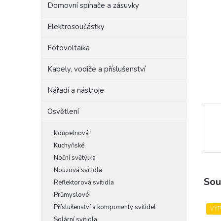
Domovní spínače a zásuvky
e
l
Elektrosoučástky
Fotovoltaika
Kabely, vodiče a příslušenství
Nářadí a nástroje
Osvětlení
Koupelnová
Kuchyňské
Noční světýlka
Nouzová svítidla
Sou
Reflektorová svítidla
Průmyslové
Příslušenství a komponenty svítidel
VÝ
Solární svítidla