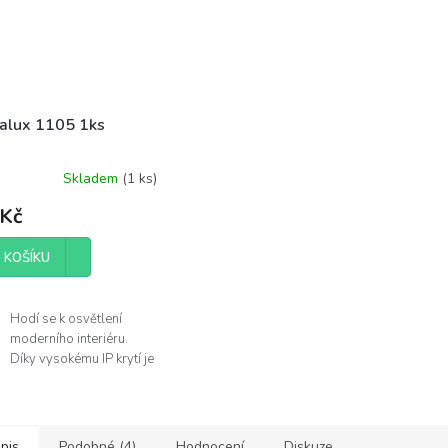
alux 1105 1ks
Skladem
(
1 ks
)
 Kč
 KOŠÍKU
Hodí se k osvětlení
moderního interiéru.
Díky vysokému IP krytí je
můžete použít v
koupelně.
Žárovka není součástí
balení.
pis
Podobné (4)
Hodnocení
Diskuze