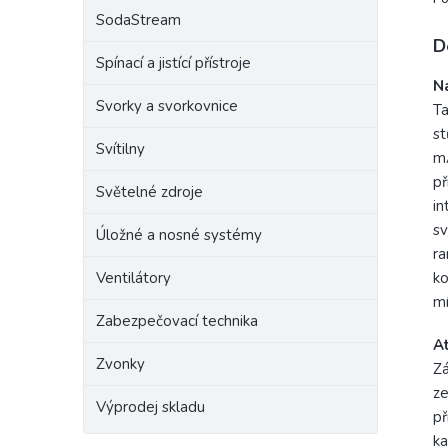
SodaStream
Výr
D
Spínací a jistící přístroje
Raba
N
Svorky a svorkovnice
Ta
st
Svítilny
mA
př
Světelné zdroje
in
sv
Úložné a nosné systémy
ra
Ventilátory
ko
mí
Zabezpečovací technika
At
Zvonky
Zá
ze
Výprodej skladu
př
ka