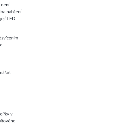
 není
oba nabíjení
její LED
dsvícením
ko
enášet
dířky v
síťového