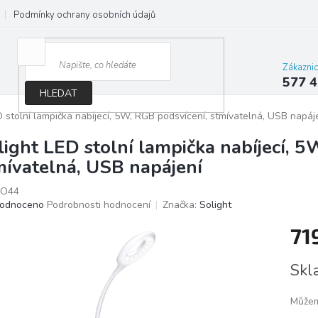
Podmínky ochrany osobních údajů
Jak správně vybrat osvětlení do d
Zákazni
577 4
HLEDAT
D stolní lampička nabíjecí, 5W, RGB podsvícení, stmívatelná, USB napáj
light LED stolní lampička nabíjecí, 5
mívatelná, USB napájení
O44
ěrné
odnoceno
Podrobnosti hodnocení
Značka:
Solight
ocení
71
ktu
Měrn
Skl
cena:
iček.
Můžem