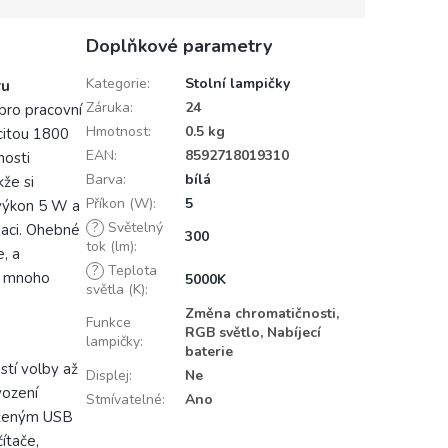
Doplňkové parametry
Kategorie
:
Stolní lampičky
ru
Záruka
:
24
pro pracovní
Hmotnost
:
0.5 kg
acitou 1800
EAN
:
8592718019310
nosti
Barva
:
bílá
kže si
Příkon (W)
:
5
 výkon 5 W a
?
Světelný
axaci. Ohebné
300
tok (lm)
:
, a
?
Teplota
e mnoho
5000K
světla (K)
:
Změna chromatičnosti,
Funkce
RGB světlo, Nabíjecí
lampičky
:
baterie
tí volby až
Displej
:
Ne
vození
Stmívatelné
:
Ano
loženým USB
ítače,