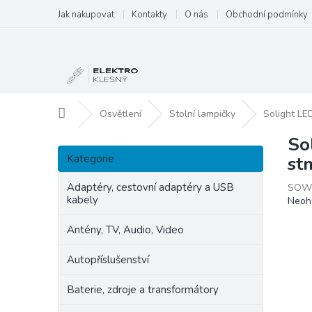
Přejít
Jak nakupovat
Kontakty
O nás
Obchodní podmínky
na
obsah
Domů
Osvětlení
Stolní lampičky
Solight LE
So
P
Přeskočit
o
Kategorie
st
kategorie
s
t
Adaptéry, cestovní adaptéry a USB
SOW
kabely
Prům
Neoh
r
hodn
a
produ
Antény, TV, Audio, Video
n
je
n
0,0
Autopříslušenství
í
z
p
5
Baterie, zdroje a transformátory
hvězd
a
n