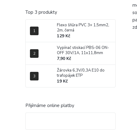
mo
Top 3 produkty
so
pa
Flexo šňůra PVC 3× 1,5mm2,
zd
2m, černá
129 Kč
Vypínač stiskací PBS-06 ON-
OFF 30V/1A, 11x11,8mm
7,90 Kč
Žárovka 6,3V/0,3A E10 do
trafopájek ETP
19 Kč
Přijímáme online platby