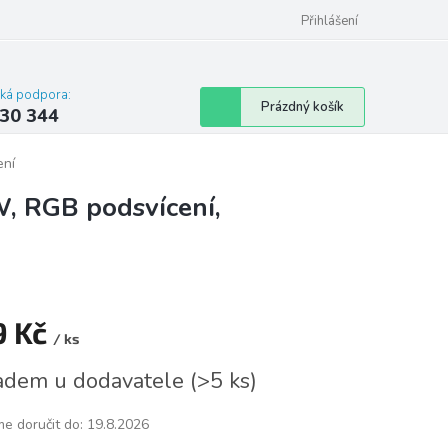
omu nebo bytu
Přihlášení
cká podpora:
Nákupní
Prázdný košík
30 344
košík
ení
W, RGB podsvícení,
9 Kč
/ ks
á
adem u dodavatele
(
>5 ks
)
e doručit do:
19.8.2026