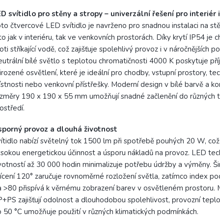
D svítidlo pro stěny a stropy – univerzální řešení pro interiér 
to čtvercové LED svítidlo je navrženo pro snadnou instalaci na stě
to jak v interiéru, tak ve venkovních prostorách. Díky krytí IP54 je 
oti stříkající vodě, což zajišťuje spolehlivý provoz i v náročnějších 
utrální bílé světlo s teplotou chromatičnosti 4000 K poskytuje př
irozené osvětlení, které je ideální pro chodby, vstupní prostory, te
stnosti nebo venkovní přístřešky. Moderní design v bílé barvě a k
změry 190 x 190 x 55 mm umožňují snadné začlenění do různých 
ostředí.
sporný provoz a dlouhá životnost
ítidlo nabízí světelný tok 1500 lm při spotřebě pouhých 20 W, což 
sokou energetickou účinnost a úsporu nákladů na provoz. LED tec
votností až 30 000 hodin minimalizuje potřebu údržby a výměny. Ši
ícení 120° zaručuje rovnoměrné rozložení světla, zatímco index po
 >80 přispívá k věrnému zobrazení barev v osvětleném prostoru. 
+PS zajišťují odolnost a dlouhodobou spolehlivost, provozní tepl
 50 °C umožňuje použití v různých klimatických podmínkách.