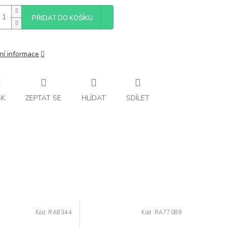
PŘIDAT DO KOŠÍKU
ní informace
SK
ZEPTAT SE
HLÍDAT
SDÍLET
Kód:
RA8344
Kód:
RA77089