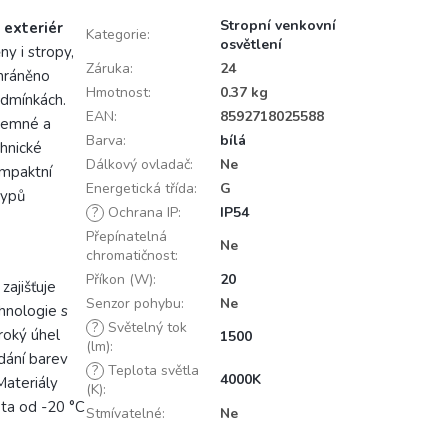
Stropní venkovní
i exteriér
Kategorie
:
osvětlení
ny i stropy,
Záruka
:
24
chráněno
Hmotnost
:
0.37 kg
podmínkách.
EAN
:
8592718025588
íjemné a
Barva
:
bílá
chnické
Dálkový ovladač
:
Ne
ompaktní
Energetická třída
:
G
typů
?
Ochrana IP
:
IP54
Přepínatelná
Ne
chromatičnost
:
Příkon (W)
:
20
zajišťuje
Senzor pohybu
:
Ne
hnologie s
?
Světelný tok
roký úhel
1500
(lm)
:
dání barev
?
Teplota světla
4000K
Materiály
(K)
:
ota od -20 °C
Stmívatelné
:
Ne