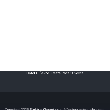
Hotel U Ševce
Restaurace U Ševce
Copyright 2026
Elektro Klesný s.r.o.
. Všechna práva vyhrazena.