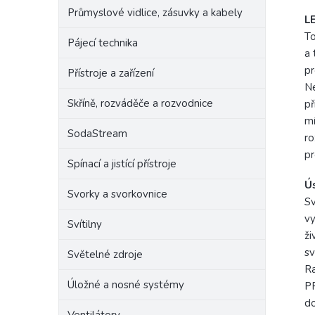
Průmyslové vidlice, zásuvky a kabely
LE
To
Pájecí technika
a 
pr
Přístroje a zařízení
Ne
Skříně, rozváděče a rozvodnice
př
mí
SodaStream
ro
pr
Spínací a jistící přístroje
Ú
Svorky a svorkovnice
Sv
vy
Svítilny
ži
sv
Světelné zdroje
Ra
Úložné a nosné systémy
PP
do