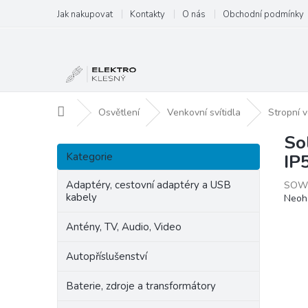
Přejít
Jak nakupovat
Kontakty
O nás
Obchodní podmínky
na
obsah
Domů
Osvětlení
Venkovní svítidla
Stropní v
So
P
Přeskočit
o
Kategorie
IP
kategorie
s
t
Adaptéry, cestovní adaptéry a USB
SOW
kabely
Prům
Neoh
r
hodn
a
produ
Antény, TV, Audio, Video
n
je
n
0,0
Autopříslušenství
í
z
p
5
Baterie, zdroje a transformátory
hvězd
a
n