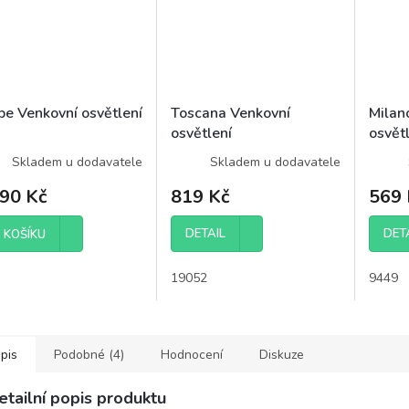
be Venkovní osvětlení
Toscana Venkovní
Milan
osvětlení
osvět
Skladem u dodavatele
Skladem u dodavatele
290 Kč
819 Kč
569 
DETAIL
DET
 KOŠÍKU
19052
9449
pis
Podobné (4)
Hodnocení
Diskuze
etailní popis produktu