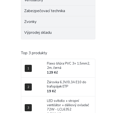
Ventilátory
Zabezpečovací technika
Zvonky
Výprodej skladu
Top 3 produkty
Flexo šňůra PVC 3× 1,5mm2,
2m, černá
129 Kč
Žárovka 6,3V/0,3A E10 do
trafopájek ETP
19 Kč
LED svítidlo + stropní
ventilátor + dálkový ovladač
72W - LCL6352