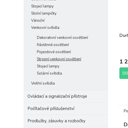
Stojací lampy
Stolní lampičky
Vánoční
Venkovní svítidla
Dur
Dekorativní venkovní osvětlení
Nástěnné osvětlení
Pojezdové osvětlení
Stropní venkovní osvětlení
1 
Stojací lampy
Solární svítidla
DO
Vnitřní svítidla
Ovládací a signalizační přístroje
Počítačové příslušenství
Po
Prodlužky, zásuvky a rozbočky
D