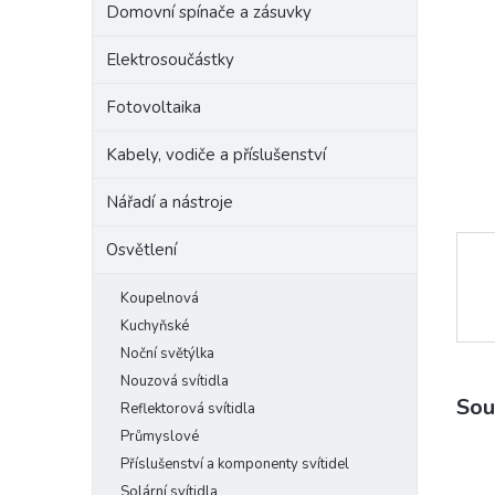
Domovní spínače a zásuvky
e
l
Elektrosoučástky
Fotovoltaika
Kabely, vodiče a příslušenství
Nářadí a nástroje
Osvětlení
Koupelnová
Kuchyňské
Noční světýlka
Nouzová svítidla
Sou
Reflektorová svítidla
Průmyslové
Příslušenství a komponenty svítidel
Solární svítidla