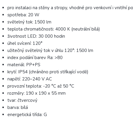
pro instalaci na stěny a stropy, vhodné pro venkovní i vnitřní po
spotřeba: 20 W
světelný tok: 1500 lm
teplota chromatičnosti: 4000 K (neutrální bílá)
životnost LED: 30 000 hodin
úhel svícení: 120°
užitečný světelný tok v úhlu 120°: 1500 lm
index podání barev Ra: >80
materiál: PP+PS
krytí: IP54 (chráněno proti stříkající vodě)
napětí: 220–240 V AC
provozní teplota: -20 °C až 50 °C
rozměry: 190 x 190 x 55 mm
tvar: čtvercový
barva: bílá
energetická třída: G