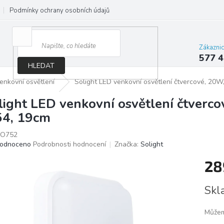
Podmínky ochrany osobních údajů
Jak správně vybrat osvětlení do d
Zákazni
577 4
HLEDAT
enkovní osvětlení
Solight LED venkovní osvětlení čtvercové, 20W
light LED venkovní osvětlení čtverc
54, 19cm
O752
ěrné
odnoceno
Podrobnosti hodnocení
Značka:
Solight
ocení
28
ktu
Měrn
Skl
cena:
iček.
Můžem