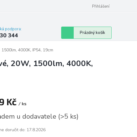
omu nebo bytu
Přihlášení
cká podpora:
Nákupní
Prázdný košík
30 344
košík
, 1500lm, 4000K, IP54, 19cm
ové, 20W, 1500lm, 4000K,
9 Kč
/ ks
á
adem u dodavatele
(
>5 ks
)
e doručit do:
17.8.2026