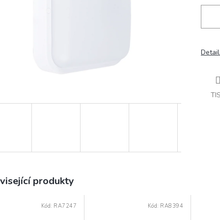
Detail
TI
visející produkty
Kód:
RA7247
Kód:
RA8394