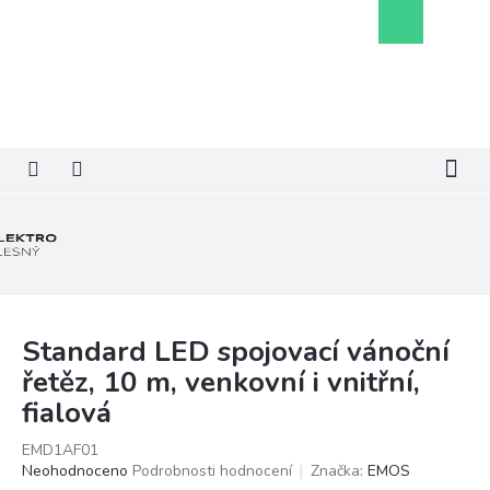
Přejít
Nákupní
na
košík
obsah
Standard LED spojovací vánoční
řetěz, 10 m, venkovní i vnitřní,
fialová
EMD1AF01
Průměrné
Neohodnoceno
Podrobnosti hodnocení
Značka:
EMOS