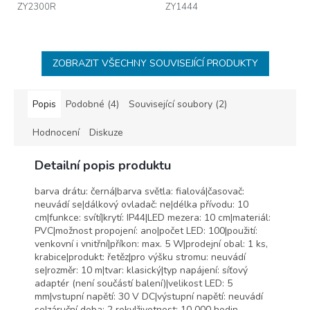
ZY2300R
ZY1444
ZOBRAZIT VŠECHNY SOUVISEJÍCÍ PRODUKTY
Popis
Podobné (4)
Související soubory (2)
Hodnocení
Diskuze
Detailní popis produktu
barva drátu: černá|barva světla: fialová|časovač:
neuvádí se|dálkový ovladač: ne|délka přívodu: 10
cm|funkce: svítí|krytí: IP44|LED mezera: 10 cm|materiál:
PVC|možnost propojení: ano|počet LED: 100|použití:
venkovní i vnitřní|příkon: max. 5 W|prodejní obal: 1 ks,
krabice|produkt: řetěz|pro výšku stromu: neuvádí
se|rozměr: 10 m|tvar: klasický|typ napájení: síťový
adaptér (není součástí balení)|velikost LED: 5
mm|vstupní napětí: 30 V DC|výstupní napětí: neuvádí
se|záruční doba: 2 roky|životnost: 10 000 hodin