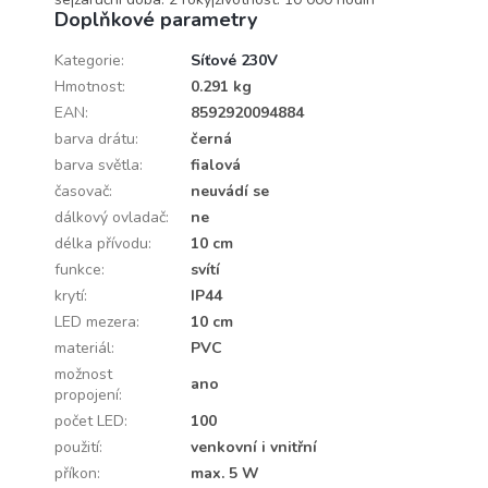
Doplňkové parametry
Kategorie
:
Síťové 230V
Hmotnost
:
0.291 kg
EAN
:
8592920094884
barva drátu
:
černá
barva světla
:
fialová
časovač
:
neuvádí se
dálkový ovladač
:
ne
délka přívodu
:
10 cm
funkce
:
svítí
krytí
:
IP44
LED mezera
:
10 cm
materiál
:
PVC
možnost
ano
propojení
:
počet LED
:
100
použití
:
venkovní i vnitřní
příkon
:
max. 5 W