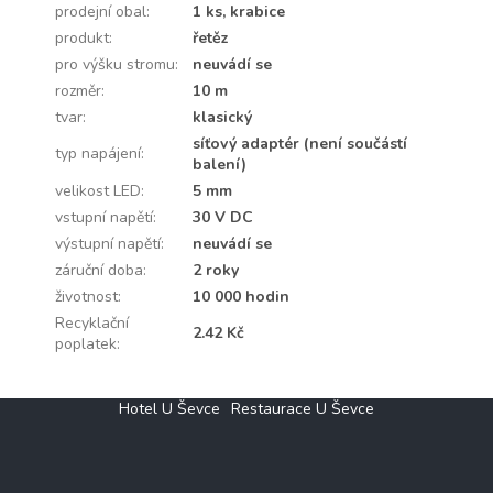
prodejní obal
:
1 ks, krabice
produkt
:
řetěz
pro výšku stromu
:
neuvádí se
rozměr
:
10 m
tvar
:
klasický
síťový adaptér (není součástí
typ napájení
:
balení)
velikost LED
:
5 mm
vstupní napětí
:
30 V DC
výstupní napětí
:
neuvádí se
záruční doba
:
2 roky
životnost
:
10 000 hodin
Recyklační
2.42 Kč
poplatek
:
Z
Hotel U Ševce
Restaurace U Ševce
á
p
a