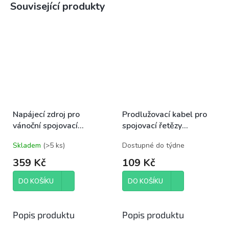
Související produkty
Napájecí zdroj pro
Prodlužovací kabel pro
vánoční spojovací
spojovací řetězy
osvětlení Standard/Profi,
Standard černý, 10 m,
Skladem
(
>5 ks
)
Dostupné do týdne
venkovní i vnitřní,
venkovní i vnitřní
ovladač
359 Kč
109 Kč
DO KOŠÍKU
DO KOŠÍKU
Popis produktu
Popis produktu